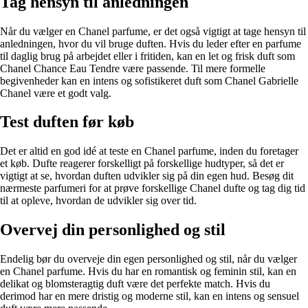
Tag hensyn til anledningen
Når du vælger en Chanel parfume, er det også vigtigt at tage hensyn til
anledningen, hvor du vil bruge duften. Hvis du leder efter en parfume
til daglig brug på arbejdet eller i fritiden, kan en let og frisk duft som
Chanel Chance Eau Tendre være passende. Til mere formelle
begivenheder kan en intens og sofistikeret duft som Chanel Gabrielle
Chanel være et godt valg.
Test duften før køb
Det er altid en god idé at teste en Chanel parfume, inden du foretager
et køb. Dufte reagerer forskelligt på forskellige hudtyper, så det er
vigtigt at se, hvordan duften udvikler sig på din egen hud. Besøg dit
nærmeste parfumeri for at prøve forskellige Chanel dufte og tag dig tid
til at opleve, hvordan de udvikler sig over tid.
Overvej din personlighed og stil
Endelig bør du overveje din egen personlighed og stil, når du vælger
en Chanel parfume. Hvis du har en romantisk og feminin stil, kan en
delikat og blomsteragtig duft være det perfekte match. Hvis du
derimod har en mere dristig og moderne stil, kan en intens og sensuel