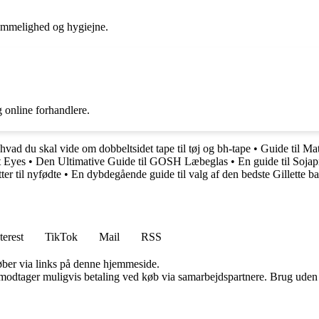
vemmelighed og hygiejne.
 online forhandlere.
hvad du skal vide om dobbeltsidet tape til tøj og bh-tape
•
Guide til Ma
t Eyes
•
Den Ultimative Guide til GOSH Læbeglas
•
En guide til Soja
er til nyfødte
•
En dybdegående guide til valg af den bedste Gillette b
terest
TikTok
Mail
RSS
 køber via links på denne hjemmeside.
tager muligvis betaling ved køb via samarbejdspartnere. Brug uden till