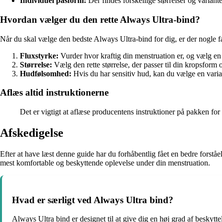
Individuel pasform:
Der findes forskellige størrelser og variante
Hvordan vælger du den rette Always Ultra-bind?
Når du skal vælge den bedste Always Ultra-bind for dig, er der nogle fa
Fluxstyrke:
Vurder hvor kraftig din menstruation er, og vælg en
Størrelse:
Vælg den rette størrelse, der passer til din kropsform o
Hudfølsomhed:
Hvis du har sensitiv hud, kan du vælge en varian
Aflæs altid instruktionerne
Det er vigtigt at aflæse producentens instruktioner på pakken for
Afskedigelse
Efter at have læst denne guide har du forhåbentlig fået en bedre forståe
mest komfortable og beskyttende oplevelse under din menstruation.
Hvad er særligt ved Always Ultra bind?
Always Ultra bind er designet til at give dig en høj grad af beskytt