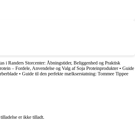
tas i Randers Storcenter: Åbningstider, Beliggenhed og Praktisk
protein – Fordele, Anvendelse og Valg af Soja Proteinprodukter
•
Guide
arberblade
•
Guide til den perfekte mælkserstatning: Tommee Tippee
adelse er ikke tilladt.