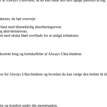
r af Always Ultra-bind, så du kan finde den helt rigtige pasform til dig.
ktorer, du bør overveje:
 bind med tilstrækkelig absorberingsevne.
g aktivitetsniveau.
t med ekstra blød overflade for at undgå irritationer.
 korrekt brug og bortskaffelse af Always Ultra-bindene.
lse for Always Ultra-bindene og hvordan du kan vælge den bedste til dig.
else og komfort under din menstruation.