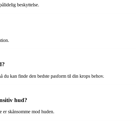
ålidelig beskyttelse.
tion.
d?
 så du kan finde den bedste pasform til din krops behov.
nsitiv hud?
a de er skånsomme mod huden.