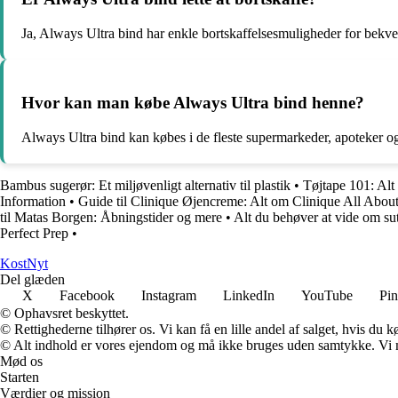
Ja, Always Ultra bind har enkle bortskaffelsesmuligheder for bek
Hvor kan man købe Always Ultra bind henne?
Always Ultra bind kan købes i de fleste supermarkeder, apoteker og
Bambus sugerør: Et miljøvenligt alternativ til plastik
•
Tøjtape 101: Alt 
Information
•
Guide til Clinique Øjencreme: Alt om Clinique All Abou
til Matas Borgen: Åbningstider og mere
•
Alt du behøver at vide om sutt
Perfect Prep
•
Kost
Nyt
Del glæden
X
Facebook
Instagram
LinkedIn
YouTube
Pin
© Ophavsret beskyttet.
© Rettighederne tilhører os. Vi kan få en lille andel af salget, hvis du
© Alt indhold er vores ejendom og må ikke bruges uden samtykke. Vi mod
Mød os
Starten
Værdier og mission