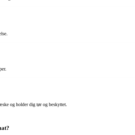
else.
per.
æske og holder dig tør og beskyttet.
nat?