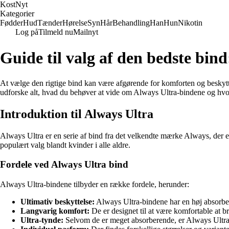
Kost
Nyt
Kategorier
Fødder
Hud
Tænder
Hørelse
Syn
Hår
Behandling
Han
Hun
Nikotin
Log på
Tilmeld nu
Mailnyt
Guide til valg af den bedste bin
At vælge den rigtige bind kan være afgørende for komforten og beskytte
udforske alt, hvad du behøver at vide om Always Ultra-bindene og hvor
Introduktion til Always Ultra
Always Ultra er en serie af bind fra det velkendte mærke Always, der er 
populært valg blandt kvinder i alle aldre.
Fordele ved Always Ultra bind
Always Ultra-bindene tilbyder en række fordele, herunder:
Ultimativ beskyttelse:
Always Ultra-bindene har en høj absorbe
Langvarig komfort:
De er designet til at være komfortable at br
Ultra-tynde:
Selvom de er meget absorberende, er Always Ultra-bi