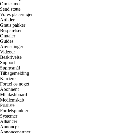
Om teamet
Send støtte
Vores placeringer
Artikler
Gratis pakker
Besparelser
Omtaler
Guides
Anvisninger
Videoer
Beskrivelse
Support
Spørgsmål
Tilbagemelding
Karriere
Fortæl os noget
Abonnent
Mit dashboard
Medlemskab
Prisliste
Fordelspunkter
Systemer
Alliancer
Annoncør
Annoncepartner