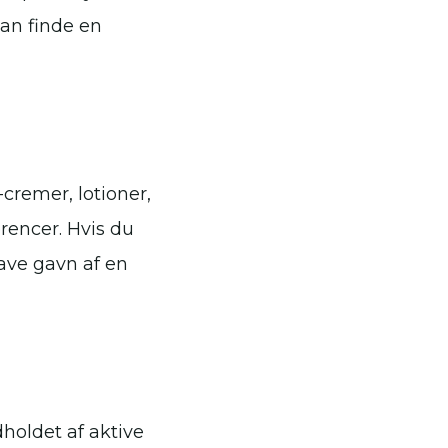
an finde en
-cremer, lotioner,
rencer. Hvis du
have gavn af en
dholdet af aktive