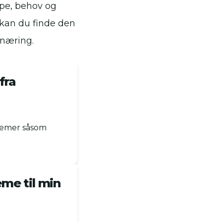
ype, behov og
 kan du finde den
 næring.
fra
blemer såsom
eme til min