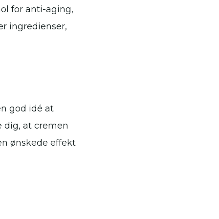
ol for anti-aging,
er ingredienser,
en god idé at
e dig, at cremen
den ønskede effekt