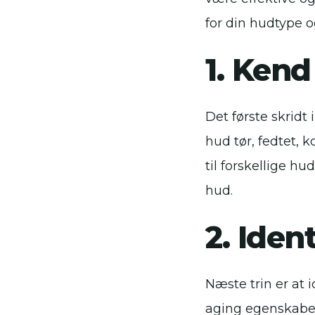
for din hudtype o
1. Ken
Det første skridt
hud tør, fedtet, 
til forskellige hu
hud.
2. Iden
Næste trin er at 
aging egenskaber,