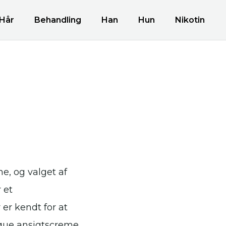
Hår
Behandling
Han
Hun
Nikotin
e, og valget af
 et
er kendt for at
ique ansigtscreme