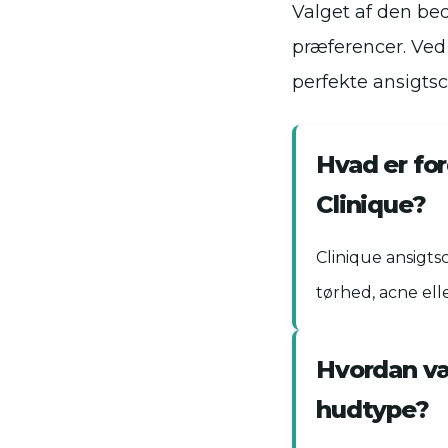
Valget af den be
præferencer. Ved
perfekte ansigts
Hvad er fo
Clinique?
Clinique ansigts
tørhed, acne eller
Hvordan væ
hudtype?