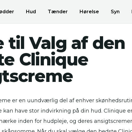
ødder
Hud
Tænder
Hørelse
Syn
 til Valg af den
e Clinique
gtscreme
eme er en uundværlig del af enhver skønhedsrutin
 kan have stor indvirkning på din hud. Clinique er
rke inden for hudpleje, og deres ansigtscremer 
g skånsomme. Når du skal vælge den bedste Clin