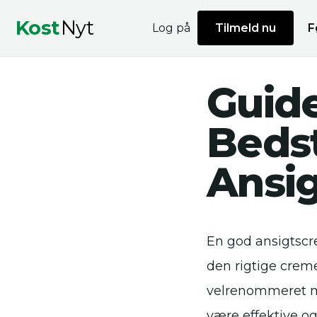
Kost
Nyt
Log på
Tilmeld nu
F
Guide
Bedst
Ansi
En god ansigtscr
den rigtige creme
velrenommeret mæ
være effektive o