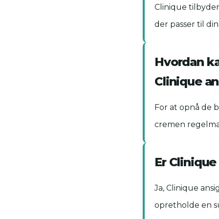
Clinique tilbyder
der passer til di
Hvordan ka
Clinique a
For at opnå de 
cremen regelmæs
Er Clinique
Ja, Clinique ans
opretholde en s