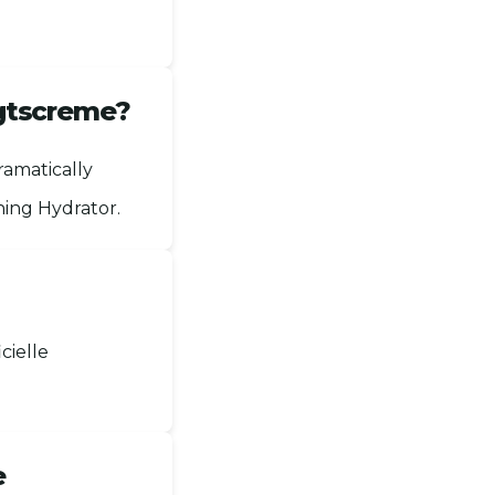
igtscreme?
ramatically
hing Hydrator.
cielle
e