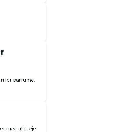
f
ri for parfume,
per med at pleje