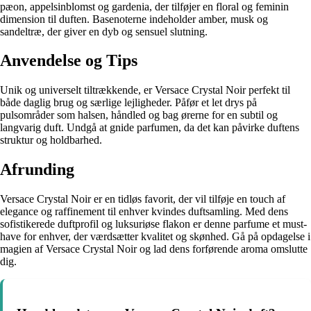
pæon, appelsinblomst og gardenia, der tilføjer en floral og feminin
dimension til duften. Basenoterne indeholder amber, musk og
sandeltræ, der giver en dyb og sensuel slutning.
Anvendelse og Tips
Unik og universelt tiltrækkende, er Versace Crystal Noir perfekt til
både daglig brug og særlige lejligheder. Påfør et let drys på
pulsområder som halsen, håndled og bag ørerne for en subtil og
langvarig duft. Undgå at gnide parfumen, da det kan påvirke duftens
struktur og holdbarhed.
Afrunding
Versace Crystal Noir er en tidløs favorit, der vil tilføje en touch af
elegance og raffinement til enhver kvindes duftsamling. Med dens
sofistikerede duftprofil og luksuriøse flakon er denne parfume et must-
have for enhver, der værdsætter kvalitet og skønhed. Gå på opdagelse i
magien af Versace Crystal Noir og lad dens forførende aroma omslutte
dig.