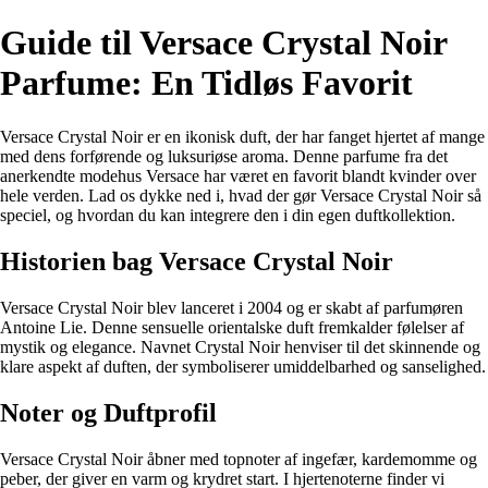
Guide til Versace Crystal Noir
Parfume: En Tidløs Favorit
Versace Crystal Noir er en ikonisk duft, der har fanget hjertet af mange
med dens forførende og luksuriøse aroma. Denne parfume fra det
anerkendte modehus Versace har været en favorit blandt kvinder over
hele verden. Lad os dykke ned i, hvad der gør Versace Crystal Noir så
speciel, og hvordan du kan integrere den i din egen duftkollektion.
Historien bag Versace Crystal Noir
Versace Crystal Noir blev lanceret i 2004 og er skabt af parfumøren
Antoine Lie. Denne sensuelle orientalske duft fremkalder følelser af
mystik og elegance. Navnet Crystal Noir henviser til det skinnende og
klare aspekt af duften, der symboliserer umiddelbarhed og sanselighed.
Noter og Duftprofil
Versace Crystal Noir åbner med topnoter af ingefær, kardemomme og
peber, der giver en varm og krydret start. I hjertenoterne finder vi