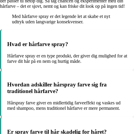
der passer til netop dig. Så tag chancen og eksperimenter med din
hårfarve – det er sjovt, nemt og kan friske dit look op på ingen tid!
Med hårfarve spray er det legende let at skabe et nyt
udtryk uden langvarige konsekvenser.
Hvad er hårfarve spray?
Hårfarve spray er en type produkt, der giver dig mulighed for at
farve dit hår på en nem og hurtig måde.
Hvordan adskiller hårspray farve sig fra
traditionel hårfarve?
Hårspray farve giver en midlertidig farveeffekt og vaskes ud
med shampoo, mens traditionel hårfarve er mere permanent.
Er spray farve til hår skadelig for håret?