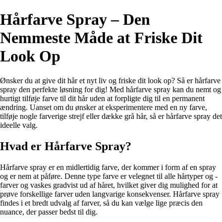
Hårfarve Spray – Den
Nemmeste Måde at Friske Dit
Look Op
Ønsker du at give dit hår et nyt liv og friske dit look op? Så er hårfarve
spray den perfekte løsning for dig! Med hårfarve spray kan du nemt og
hurtigt tilføje farve til dit hår uden at forpligte dig til en permanent
ændring. Uanset om du ønsker at eksperimentere med en ny farve,
tilføje nogle farverige strejf eller dække grå hår, så er hårfarve spray det
ideelle valg.
Hvad er Hårfarve Spray?
Hårfarve spray er en midlertidig farve, der kommer i form af en spray
og er nem at påføre. Denne type farve er velegnet til alle hårtyper og -
farver og vaskes gradvist ud af håret, hvilket giver dig mulighed for at
prøve forskellige farver uden langvarige konsekvenser. Hårfarve spray
findes i et bredt udvalg af farver, så du kan vælge lige præcis den
nuance, der passer bedst til dig.