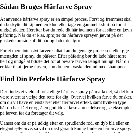
Sådan Bruges Hårfarve Spray
At anvende hårfarve spray er en simpel proces. Først og fremmest skal
du beskytte dit tøj med en klud eller tage en gammel t-shirt på for at
undgå pletter. Herefter bør du rede dit hår igennem for at sikre en jævn
påføring. Når du er klar, sprøjter du hårfarve sprayen jævnt på det
ønskede område af dit hår og lader det tørre.
For et mere intensivt farveresultat kan du gentage processen eller øge
mængden af spray, du påfører. Efter påføring bør du lade håret tørre
helt og undgå at børste det for at bevare farven længst muligt. Når du
er klar til at fjerne farven, kan du nemt vaske den ud med shampoo.
Find Din Perfekte Hårfarve Spray
Der findes et væld af forskellige hårfarve spray på markedet, så det kan
være svært at vælge den rette for dig. Overvej hvilken farve du ønsker,
om du vil have en ensfarvet eller flerfarvet effekt, samt hvilken type
hår du har. Det er også en god idé at læse anmeldelser og se eksempler
på farven før du foretager dit valg.
Uanset om du er på udkig efter en sprudlende rød, en dyb blå eller en
elegant sølvfarve, så vil du med garanti kunne finde en hårfarve spray,