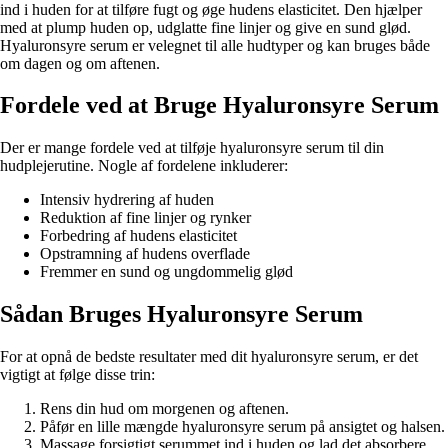
ind i huden for at tilføre fugt og øge hudens elasticitet. Den hjælper
med at plump huden op, udglatte fine linjer og give en sund glød.
Hyaluronsyre serum er velegnet til alle hudtyper og kan bruges både
om dagen og om aftenen.
Fordele ved at Bruge Hyaluronsyre Serum
Der er mange fordele ved at tilføje hyaluronsyre serum til din
hudplejerutine. Nogle af fordelene inkluderer:
Intensiv hydrering af huden
Reduktion af fine linjer og rynker
Forbedring af hudens elasticitet
Opstramning af hudens overflade
Fremmer en sund og ungdommelig glød
Sådan Bruges Hyaluronsyre Serum
For at opnå de bedste resultater med dit hyaluronsyre serum, er det
vigtigt at følge disse trin:
Rens din hud om morgenen og aftenen.
Påfør en lille mængde hyaluronsyre serum på ansigtet og halsen.
Massage forsigtigt serummet ind i huden og lad det absorbere