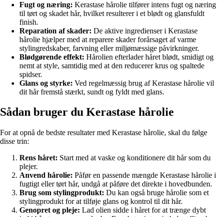
Fugt og næring:
Kerastase hårolie tilfører intens fugt og næring
til tørt og skadet hår, hvilket resulterer i et blødt og glansfuldt
finish.
Reparation af skader:
De aktive ingredienser i Kerastase
hårolie hjælper med at reparere skader forårsaget af varme
stylingredskaber, farvning eller miljømæssige påvirkninger.
Blødgørende effekt:
Hårolien efterlader håret blødt, smidigt og
nemt at style, samtidig med at den reducerer krus og spaltede
spidser.
Glans og styrke:
Ved regelmæssig brug af Kerastase hårolie vil
dit hår fremstå stærkt, sundt og fyldt med glans.
Sådan bruger du Kerastase hårolie
For at opnå de bedste resultater med Kerastase hårolie, skal du følge
disse trin:
Rens håret:
Start med at vaske og konditionere dit hår som du
plejer.
Anvend hårolie:
Påfør en passende mængde Kerastase hårolie i
fugtigt eller tørt hår, undgå at påføre det direkte i hovedbunden.
Brug som stylingprodukt:
Du kan også bruge hårolie som et
stylingprodukt for at tilføje glans og kontrol til dit hår.
Genopret og pleje:
Lad olien sidde i håret for at trænge dybt