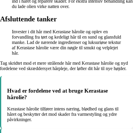
ind i håret og reparere skader. For ekstra intensiv behandling kan
du lade olien virke natten over.
Afsluttende tanker
Invester i dit hår med Kerastase hårolie og oplev en
forvandling fra tørt og kedeligt hår til en sund og glansfuld
manke. Lad de nærende ingredienser og luksuriøse tekstur
af Kerastase hårolie være din nøgle til smukt og velplejet
hår.
Tag skridtet mod et mere strålende hår med Kerastase hårolie og nyd
fordelene ved skræddersyet hårpleje, der løfter dit hår til nye højder.
Hvad er fordelene ved at bruge Kerastase
hårolie?
Kerastase hårolie tilfører intens næring, blødhed og glans til
håret og beskytter det mod skader fra varmestyling og ydre
påvirkninger.