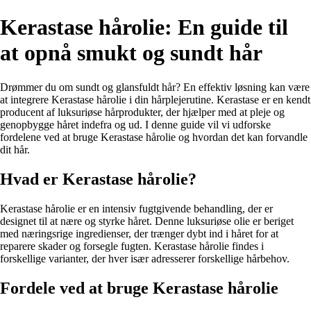
Kerastase hårolie: En guide til
at opnå smukt og sundt hår
Drømmer du om sundt og glansfuldt hår? En effektiv løsning kan være
at integrere Kerastase hårolie i din hårplejerutine. Kerastase er en kendt
producent af luksuriøse hårprodukter, der hjælper med at pleje og
genopbygge håret indefra og ud. I denne guide vil vi udforske
fordelene ved at bruge Kerastase hårolie og hvordan det kan forvandle
dit hår.
Hvad er Kerastase hårolie?
Kerastase hårolie er en intensiv fugtgivende behandling, der er
designet til at nære og styrke håret. Denne luksuriøse olie er beriget
med næringsrige ingredienser, der trænger dybt ind i håret for at
reparere skader og forsegle fugten. Kerastase hårolie findes i
forskellige varianter, der hver især adresserer forskellige hårbehov.
Fordele ved at bruge Kerastase hårolie