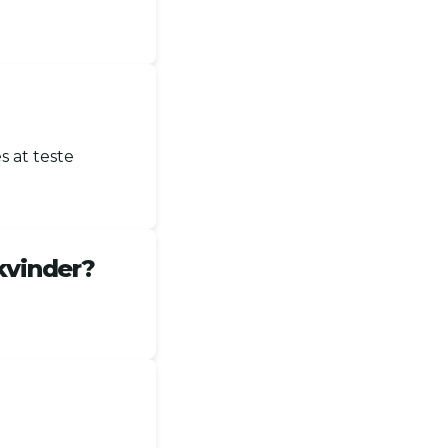
s at teste
kvinder?