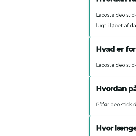
Lacoste deo stic
lugt i løbet af d
Hvad er fo
Lacoste deo stic
Hvordan på
Påfør deo stick 
Hvor længe