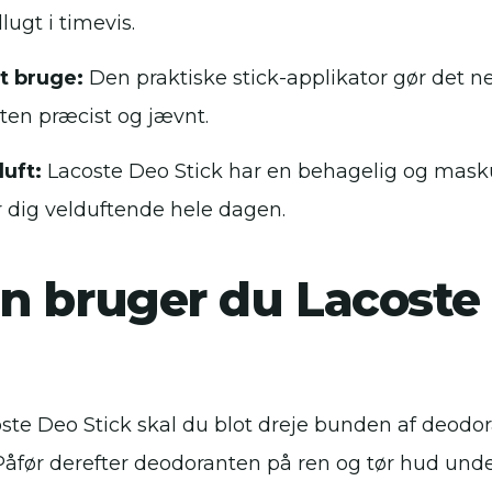
ugt i timevis.
t bruge:
Den praktiske stick-applikator gør det n
en præcist og jævnt.
duft:
Lacoste Deo Stick har en behagelig og masku
r dig velduftende hele dagen.
n bruger du Lacoste
ste Deo Stick skal du blot dreje bunden af ​​deodor
 Påfør derefter deodoranten på ren og tør hud und