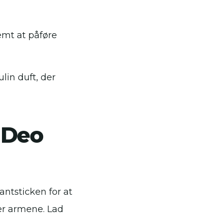
emt at påføre
lin duft, der
 Deo
antsticken for at
er armene. Lad