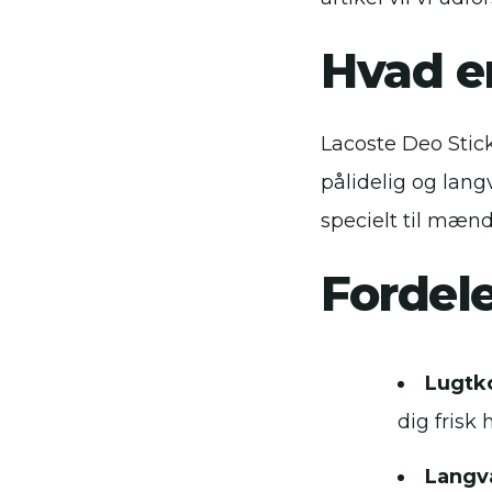
Hvad e
Lacoste Deo Stick
pålidelig og lan
specielt til mænd
Fordel
Lugtko
dig frisk
Langva