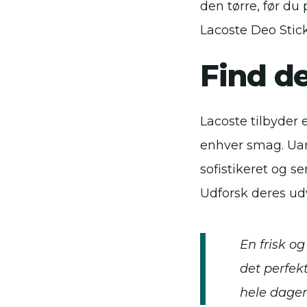
den tørre, før du
Lacoste Deo Stic
Find de
Lacoste tilbyder e
enhver smag. Uan
sofistikeret og se
Udforsk deres udv
En frisk o
det perfekt
hele dagen