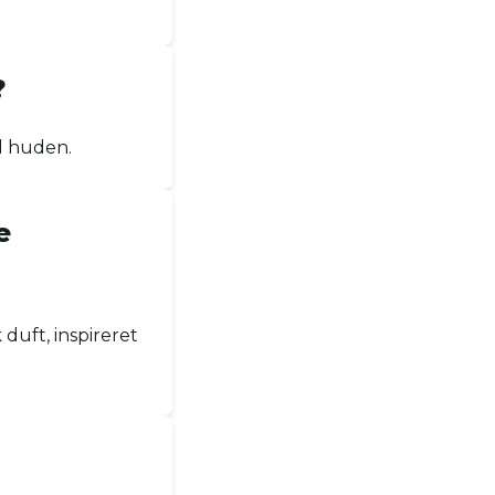
?
d huden.
e
duft, inspireret