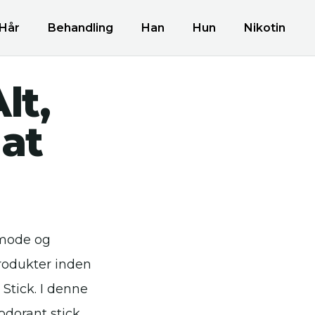
Hår
Behandling
Han
Hun
Nikotin
lt,
 at
 mode og
produkter inden
Stick. I denne
odorant stick.