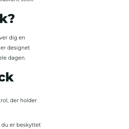
ck?
iver dig en
 er designet
hele dagen.
ick
rol, der holder
 du er beskyttet