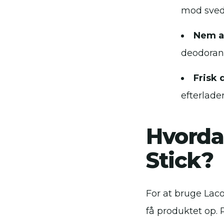
mod svedl
Nem a
deodorant
Frisk 
efterlade
Hvorda
Stick?
For at bruge Laco
få produktet op.