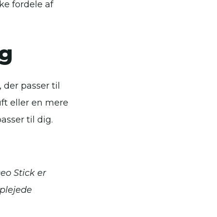
ke fordele af
ig
 der passer til
ft eller en mere
sser til dig.
eo Stick er
lplejede