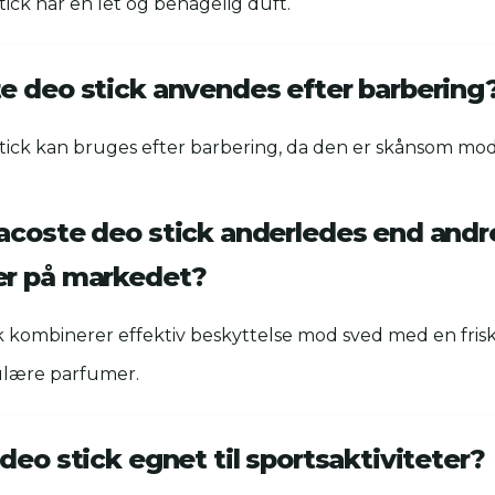
tick har en let og behagelig duft.
e deo stick anvendes efter barbering
 stick kan bruges efter barbering, da den er skånsom mo
acoste deo stick anderledes end andr
er på markedet?
k kombinerer effektiv beskyttelse mod sved med en frisk 
ulære parfumer.
deo stick egnet til sportsaktiviteter?