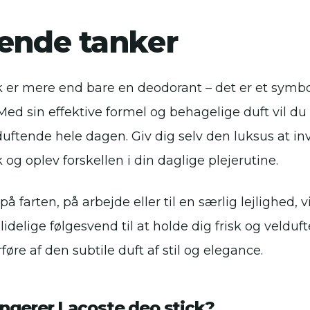
tende tanker
 er mere end bare en deodorant – det er et symbol 
Med sin effektive formel og behagelige duft vil du 
duftende hele dagen. Giv dig selv den luksus at inv
 og oplev forskellen i din daglige plejerutine.
 farten, på arbejde eller til en særlig lejlighed, 
lidelige følgesvend til at holde dig frisk og velduf
føre af den subtile duft af stil og elegance.
ngerer Lacoste deo stick?