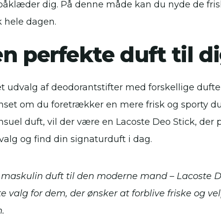
 påklæder dig. På denne måde kan du nyde de fris
k hele dagen.
n perfekte duft til d
t udvalg af deodorantstifter med forskellige dufte,
set om du foretrækker en mere frisk og sporty du
nsuel duft, vil der være en Lacoste Deo Stick, der pa
alg og find din signaturduft i dag.
g maskulin duft til den moderne mand – Lacoste D
e valg for dem, der ønsker at forblive friske og ve
.