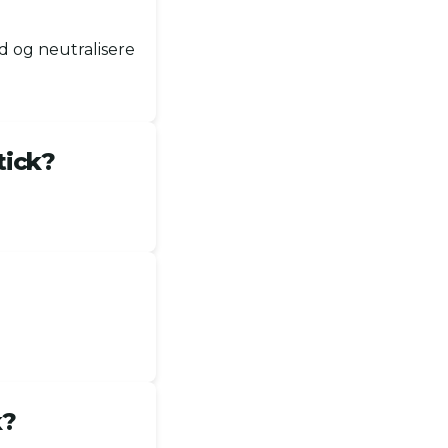
d og neutralisere
tick?
k?