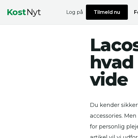
Kost
Nyt
Log på
Tilmeld nu
F
Lacos
hvad 
vide
Du kender sikke
accessories. Men 
for personlig ple
artikel vil vi ud