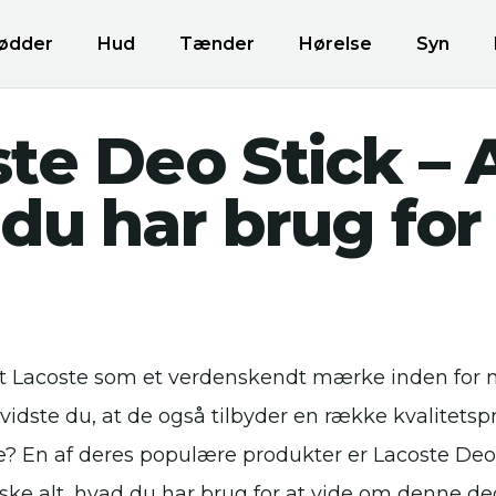
ødder
Hud
Tænder
Hørelse
Syn
te Deo Stick – A
du har brug for
rt Lacoste som et verdenskendt mærke inden for
vidste du, at de også tilbyder en række kvalitets
je? En af deres populære produkter er Lacoste Deo 
forske alt, hvad du har brug for at vide om denne de