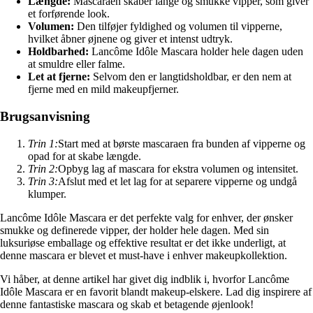
Længde:
Mascaraen skaber lange og smukke vipper, som giver
et forførende look.
Volumen:
Den tilføjer fyldighed og volumen til vipperne,
hvilket åbner øjnene og giver et intenst udtryk.
Holdbarhed:
Lancôme Idôle Mascara holder hele dagen uden
at smuldre eller falme.
Let at fjerne:
Selvom den er langtidsholdbar, er den nem at
fjerne med en mild makeupfjerner.
Brugsanvisning
Trin 1:
Start med at børste mascaraen fra bunden af vipperne og
opad for at skabe længde.
Trin 2:
Opbyg lag af mascara for ekstra volumen og intensitet.
Trin 3:
Afslut med et let lag for at separere vipperne og undgå
klumper.
Lancôme Idôle Mascara er det perfekte valg for enhver, der ønsker
smukke og definerede vipper, der holder hele dagen. Med sin
luksuriøse emballage og effektive resultat er det ikke underligt, at
denne mascara er blevet et must-have i enhver makeupkollektion.
Vi håber, at denne artikel har givet dig indblik i, hvorfor Lancôme
Idôle Mascara er en favorit blandt makeup-elskere. Lad dig inspirere af
denne fantastiske mascara og skab et betagende øjenlook!