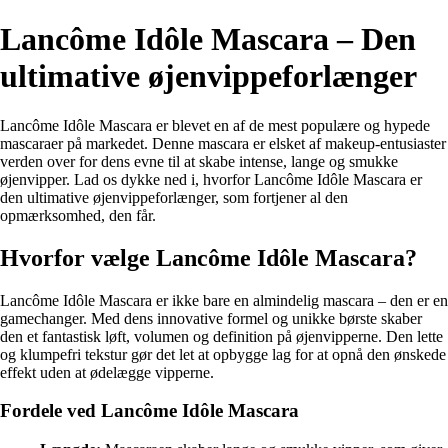
Lancôme Idôle Mascara – Den
ultimative øjenvippeforlænger
Lancôme Idôle Mascara er blevet en af de mest populære og hypede
mascaraer på markedet. Denne mascara er elsket af makeup-entusiaster
verden over for dens evne til at skabe intense, lange og smukke
øjenvipper. Lad os dykke ned i, hvorfor Lancôme Idôle Mascara er
den ultimative øjenvippeforlænger, som fortjener al den
opmærksomhed, den får.
Hvorfor vælge Lancôme Idôle Mascara?
Lancôme Idôle Mascara er ikke bare en almindelig mascara – den er en
gamechanger. Med dens innovative formel og unikke børste skaber
den et fantastisk løft, volumen og definition på øjenvipperne. Den lette
og klumpefri tekstur gør det let at opbygge lag for at opnå den ønskede
effekt uden at ødelægge vipperne.
Fordele ved Lancôme Idôle Mascara