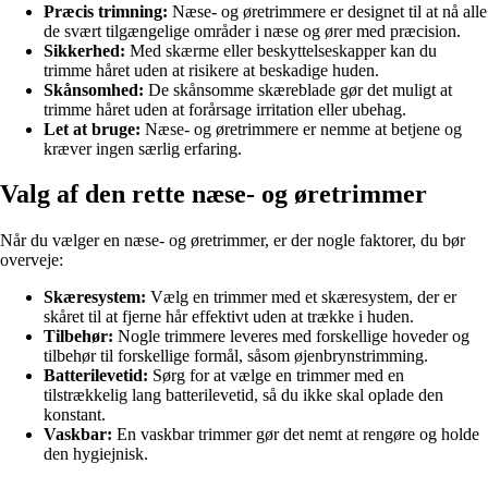
Præcis trimning:
Næse- og øretrimmere er designet til at nå alle
de svært tilgængelige områder i næse og ører med præcision.
Sikkerhed:
Med skærme eller beskyttelseskapper kan du
trimme håret uden at risikere at beskadige huden.
Skånsomhed:
De skånsomme skæreblade gør det muligt at
trimme håret uden at forårsage irritation eller ubehag.
Let at bruge:
Næse- og øretrimmere er nemme at betjene og
kræver ingen særlig erfaring.
Valg af den rette næse- og øretrimmer
Når du vælger en næse- og øretrimmer, er der nogle faktorer, du bør
overveje:
Skæresystem:
Vælg en trimmer med et skæresystem, der er
skåret til at fjerne hår effektivt uden at trække i huden.
Tilbehør:
Nogle trimmere leveres med forskellige hoveder og
tilbehør til forskellige formål, såsom øjenbrynstrimming.
Batterilevetid:
Sørg for at vælge en trimmer med en
tilstrækkelig lang batterilevetid, så du ikke skal oplade den
konstant.
Vaskbar:
En vaskbar trimmer gør det nemt at rengøre og holde
den hygiejnisk.