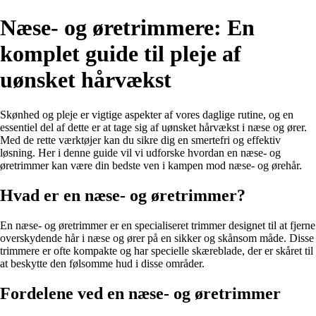
Næse- og øretrimmere: En
komplet guide til pleje af
uønsket hårvækst
Skønhed og pleje er vigtige aspekter af vores daglige rutine, og en
essentiel del af dette er at tage sig af uønsket hårvækst i næse og ører.
Med de rette værktøjer kan du sikre dig en smertefri og effektiv
løsning. Her i denne guide vil vi udforske hvordan en næse- og
øretrimmer kan være din bedste ven i kampen mod næse- og ørehår.
Hvad er en næse- og øretrimmer?
En næse- og øretrimmer er en specialiseret trimmer designet til at fjerne
overskydende hår i næse og ører på en sikker og skånsom måde. Disse
trimmere er ofte kompakte og har specielle skæreblade, der er skåret til
at beskytte den følsomme hud i disse områder.
Fordelene ved en næse- og øretrimmer