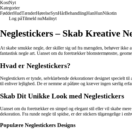
Kost
Nyt
Kategorier
Fødder
Hud
Tænder
Hørelse
Syn
Hår
Behandling
Han
Hun
Nikotin
Log på
Tilmeld nu
Mailnyt
Neglestickers – Skab Kreative 
At skabe smukke negle, der skiller sig ud fra mængden, behøver ikke a
fantastisk negle art. Uanset om du foretrækker blomstermønstre, geometr
Hvad er Neglestickers?
Neglestickers er tynde, selvklæbende dekorationer designet specielt til
til enhver lejlighed. De er nemme at påføre og kræver ingen særlig erfar
Skab Dit Unikke Look med Neglestickers
Uanset om du foretrækker en simpel og elegant stil eller vil skabe mere
dekoration. Fra runde negle til spidse, er der stickers tilgængelige i enh
Populære Neglestickers Designs