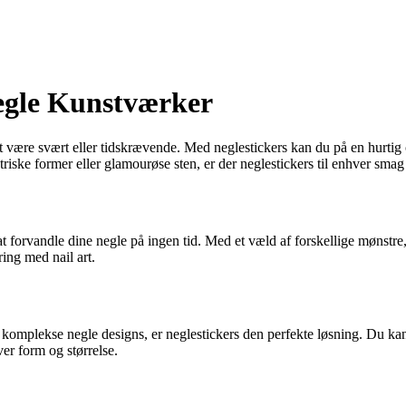
Negle Kunstværker
t være svært eller tidskrævende. Med neglestickers kan du på en hurtig
iske former eller glamourøse sten, er der neglestickers til enhver smag 
 at forvandle dine negle på ingen tid. Med et væld af forskellige mønstr
ing med nail art.
 komplekse negle designs, er neglestickers den perfekte løsning. Du kan
ver form og størrelse.