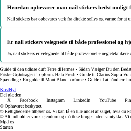
Hvordan opbevarer man nail stickers bedst muligt fo
Nail stickers bør opbevares væk fra direkte sollys og varme for at u
Er nail stickers velegnede til både professionel og
Ja, nail stickers er velegnede til både professionelle negletekniker
Guide til den tidløse duft Terre dHermes
•
Sådan Vælger Du den Bedst
Friske Grøntsager i Topform: Halo Fresh
•
Guide til Clarins Supra V
Spænding
•
En guide til Mont Blanc parfume
•
Guide til at håndtere h
Kost
Nyt
Del glæden
X
Facebook
Instagram
LinkedIn
YouTube
Pin
© Ophavsret beskyttet.
© Rettighederne tilhører os. Vi kan få en lille andel af salget, hvis du
© Alt indhold er vores ejendom og må ikke bruges uden samtykke. Vi mod
Mød os
Starten