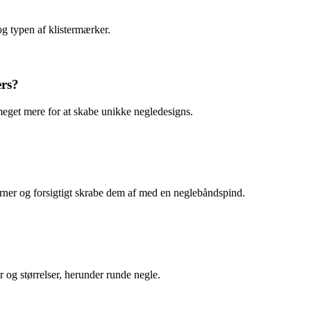
og typen af klistermærker.
ers?
meget mere for at skabe unikke negledesigns.
rner og forsigtigt skrabe dem af med en neglebåndspind.
er og størrelser, herunder runde negle.