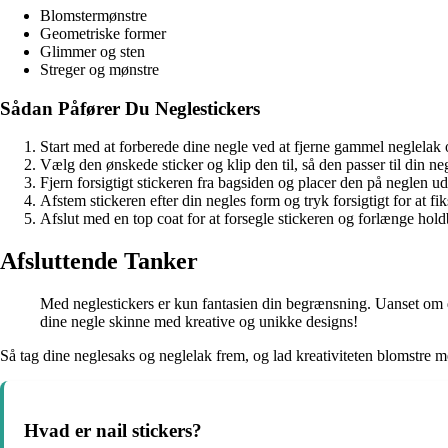
Blomstermønstre
Geometriske former
Glimmer og sten
Streger og mønstre
Sådan Påfører Du Neglestickers
Start med at forberede dine negle ved at fjerne gammel neglelak o
Vælg den ønskede sticker og klip den til, så den passer til din ne
Fjern forsigtigt stickeren fra bagsiden og placer den på neglen ud
Afstem stickeren efter din negles form og tryk forsigtigt for at fi
Afslut med en top coat for at forsegle stickeren og forlænge hol
Afsluttende Tanker
Med neglestickers er kun fantasien din begrænsning. Uanset om d
dine negle skinne med kreative og unikke designs!
Så tag dine neglesaks og neglelak frem, og lad kreativiteten blomstre med
Hvad er nail stickers?