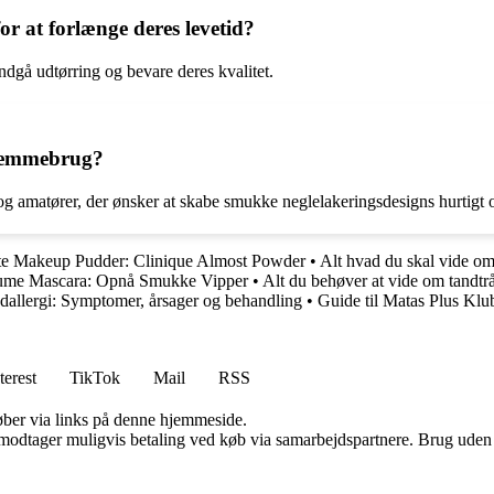
r at forlænge deres levetid?
ndgå udtørring og bevare deres kvalitet.
 hjemmebrug?
e og amatører, der ønsker at skabe smukke neglelakeringsdesigns hurtigt
e Makeup Pudder: Clinique Almost Powder
•
Alt hvad du skal vide om
olume Mascara: Opnå Smukke Vipper
•
Alt du behøver at vide om tandtrå
udallergi: Symptomer, årsager og behandling
•
Guide til Matas Plus Klu
terest
TikTok
Mail
RSS
 køber via links på denne hjemmeside.
tager muligvis betaling ved køb via samarbejdspartnere. Brug uden till