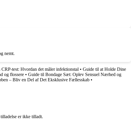
 og nemt.
 CRP-test: Hvordan det måler infektionstal
•
Guide til at Holde Dine
d og flossere
•
Guide til Bondage Sæt: Oplev Sensuel Nærhed og
bben – Bliv en Del af Det Eksklusive Fællesskab
•
adelse er ikke tilladt.