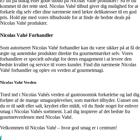
Er du på udkig efter gode tilbud på Nicolas Vahé produkter? Så er du
kommet til det rette sted. Nicolas Vahé tilbud giver dig mulighed for at
forkæle dig selv eller dine nærmeste med lækre delikatesser til en god
pris. Hold øje med vores tilbudsside for at finde de bedste deals på
Nicolas Vahé produkter.
Nicolas Vahé Forhandler
Som autoriseret Nicolas Vahé forhandler kan du være sikker på at få de
ægte og autentiske produkter direkte fra gourmetmærket selv. Vores
forhandlere er specielt udvalgt for deres engagement i at levere den
bedste kvalitet og service til vores kunder. Find din nærmeste Nicolas
Vahé forhandler og oplev en verden af gourmetmagi.
Nicolas Vahé Verden
Træd ind i Nicolas Vahés verden af gastronomisk forkælelse og lad dig
forføre af de mange smagsoplevelser, som mærket tilbyder. Uanset om
du er til sødt eller salt, krydret eller mildt, vil du finde noget for enhver
smag i Nicolas Vahés sortiment. Lad dig inspirere af det bedste fra
gourmetverdenen med Nicolas Vahé.
Velkommen til Nicolas Vahé – hvor god smag er i centrum!