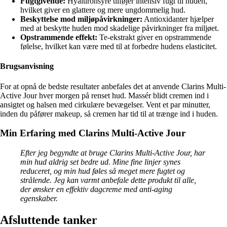
Fugtgivende:
Hyaluronsyre tilføjer intensiv fugt til huden,
hvilket giver en glattere og mere ungdommelig hud.
Beskyttelse mod miljøpåvirkninger:
Antioxidanter hjælper
med at beskytte huden mod skadelige påvirkninger fra miljøet.
Opstrammende effekt:
Te-ekstrakt giver en opstrammende
følelse, hvilket kan være med til at forbedre hudens elasticitet.
Brugsanvisning
For at opnå de bedste resultater anbefales det at anvende Clarins Multi-
Active Jour hver morgen på renset hud. Massér blidt cremen ind i
ansigtet og halsen med cirkulære bevægelser. Vent et par minutter,
inden du påfører makeup, så cremen har tid til at trænge ind i huden.
Min Erfaring med Clarins Multi-Active Jour
Efter jeg begyndte at bruge Clarins Multi-Active Jour, har
min hud aldrig set bedre ud. Mine fine linjer synes
reduceret, og min hud føles så meget mere fugtet og
strålende. Jeg kan varmt anbefale dette produkt til alle,
der ønsker en effektiv dagcreme med anti-aging
egenskaber.
Afsluttende tanker