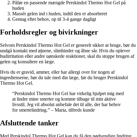
Påfør en passende mængde Perskindol Thermo Hot Gel på
huden
Massér gelen ind i huden, indtil den er absorberet
Gentag efter behov, op til 3-4 gange dagligt
Forholdsregler og bivirkninger
Selvom Perskindol Thermo Hot Gel er generelt sikker at bruge, bør du
undgå kontakt med øjnene, slimhinder og åbne sår. Hvis du oplever
hudirritation eller andre uønskede reaktioner, skal du stoppe brugen af
gelen og konsultere en læge.
Hvis du er gravid, ammer, eller har allergi over for nogen af
ingredienserne, bør du tale med din læge, før du bruger Perskindol
Thermo Hot Gel.
“Perskindol Thermo Hot Gel har virkelig hjulpet mig med
at lindre mine smerter og komme tilbage til min aktive
livsstil. Jeg vil absolut anbefale det til alle, der har behov
for smertelindring.” – Maria, tilfreds kunde
Afsluttende tanker
Med Perskindol Thermo Hot Gel kan du få den nødvendige lindring,