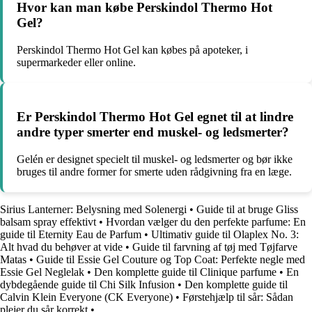
Hvor kan man købe Perskindol Thermo Hot
Gel?
Perskindol Thermo Hot Gel kan købes på apoteker, i
supermarkeder eller online.
Er Perskindol Thermo Hot Gel egnet til at lindre
andre typer smerter end muskel- og ledsmerter?
Gelén er designet specielt til muskel- og ledsmerter og bør ikke
bruges til andre former for smerte uden rådgivning fra en læge.
Sirius Lanterner: Belysning med Solenergi
•
Guide til at bruge Gliss
balsam spray effektivt
•
Hvordan vælger du den perfekte parfume: En
guide til Eternity Eau de Parfum
•
Ultimativ guide til Olaplex No. 3:
Alt hvad du behøver at vide
•
Guide til farvning af tøj med Tøjfarve
Matas
•
Guide til Essie Gel Couture og Top Coat: Perfekte negle med
Essie Gel Neglelak
•
Den komplette guide til Clinique parfume
•
En
dybdegående guide til Chi Silk Infusion
•
Den komplette guide til
Calvin Klein Everyone (CK Everyone)
•
Førstehjælp til sår: Sådan
plejer du sår korrekt
•