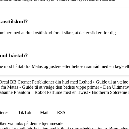
osttilskud?
iner med andre kosttilskud for at sikre, at det er sikkert for dig.
 mod hårtab?
rne mod hårtab fra Matas og justere efter behov i samråd med en læge el
LOreal BB Creme: Perfektioner din hud med Lethed
•
Guide til at vælge
 fra Matas
•
Guide til at vælge den bedste vippe primer
•
Den Ultimativ
Rabanne Phantom – Robot Parfume med en Twist
•
Biotherm Solcreme F
terest
TikTok
Mail
RSS
 køber via links på denne hjemmeside.
tager muligvis betaling ved køb via samarbejdspartnere. Brug uden till