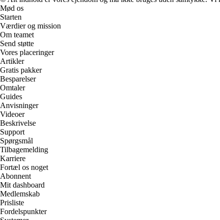
Mød os
Starten
Værdier og mission
Om teamet
Send støtte
Vores placeringer
Artikler
Gratis pakker
Besparelser
Omtaler
Guides
Anvisninger
Videoer
Beskrivelse
Support
Spørgsmål
Tilbagemelding
Karriere
Fortæl os noget
Abonnent
Mit dashboard
Medlemskab
Prisliste
Fordelspunkter