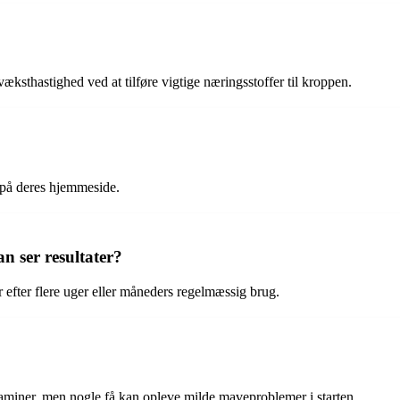
 væksthastighed ved at tilføre vigtige næringsstoffer til kroppen.
e på deres hjemmeside.
n ser resultater?
r efter flere uger eller måneders regelmæssig brug.
itaminer, men nogle få kan opleve milde maveproblemer i starten.