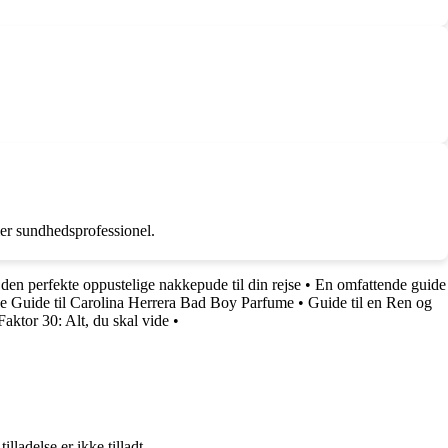
ler sundhedsprofessionel.
 den perfekte oppustelige nakkepude til din rejse
•
En omfattende guide
e Guide til Carolina Herrera Bad Boy Parfume
•
Guide til en Ren og
aktor 30: Alt, du skal vide
•
adelse er ikke tilladt.