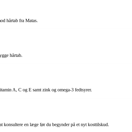
mod hårtab fra Matas.
bygge hårtab.
?
 vitamin A, C og E samt zink og omega-3 fedtsyrer.
 at konsultere en læge før du begynder på et nyt kosttilskud.