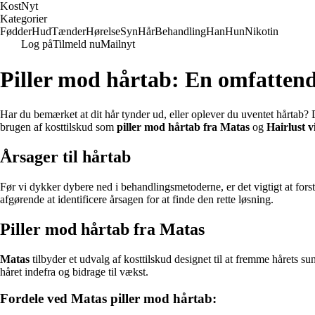
Kost
Nyt
Kategorier
Fødder
Hud
Tænder
Hørelse
Syn
Hår
Behandling
Han
Hun
Nikotin
Log på
Tilmeld nu
Mailnyt
Piller mod hårtab: En omfattend
Har du bemærket at dit hår tynder ud, eller oplever du uventet hårtab? 
brugen af kosttilskud som
piller mod hårtab fra Matas
og
Hairlust v
Årsager til hårtab
Før vi dykker dybere ned i behandlingsmetoderne, er det vigtigt at forstå
afgørende at identificere årsagen for at finde den rette løsning.
Piller mod hårtab fra Matas
Matas
tilbyder et udvalg af kosttilskud designet til at fremme hårets 
håret indefra og bidrage til vækst.
Fordele ved Matas piller mod hårtab: