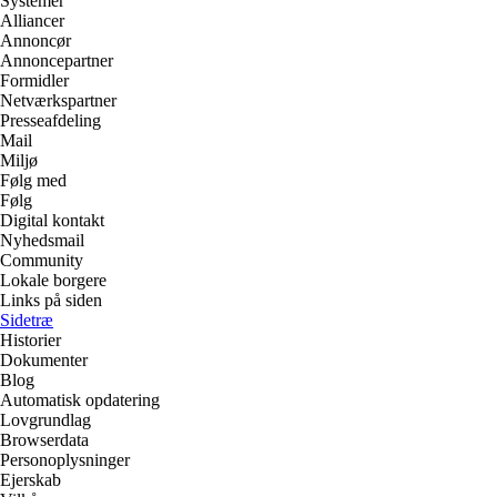
Systemer
Alliancer
Annoncør
Annoncepartner
Formidler
Netværkspartner
Presseafdeling
Mail
Miljø
Følg med
Følg
Digital kontakt
Nyhedsmail
Community
Lokale borgere
Links på siden
Sidetræ
Historier
Dokumenter
Blog
Automatisk opdatering
Lovgrundlag
Browserdata
Personoplysninger
Ejerskab