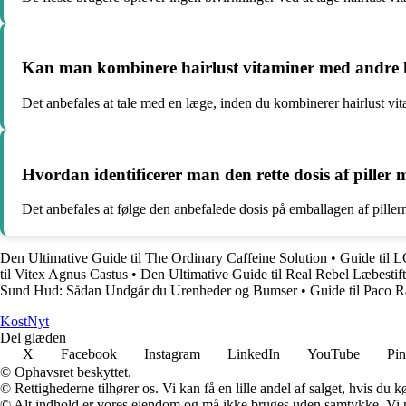
Kan man kombinere hairlust vitaminer med andre k
Det anbefales at tale med en læge, inden du kombinerer hairlust vitam
Hvordan identificerer man den rette dosis af piller
Det anbefales at følge den anbefalede dosis på emballagen af pille
Den Ultimative Guide til The Ordinary Caffeine Solution
•
Guide til 
til Vitex Agnus Castus
•
Den Ultimative Guide til Real Rebel Læbestift
Sund Hud: Sådan Undgår du Urenheder og Bumser
•
Guide til Paco 
Kost
Nyt
Del glæden
X
Facebook
Instagram
LinkedIn
YouTube
Pin
© Ophavsret beskyttet.
© Rettighederne tilhører os. Vi kan få en lille andel af salget, hvis du
© Alt indhold er vores ejendom og må ikke bruges uden samtykke. Vi mod