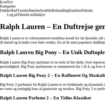
Kost
Nyt
Kategorier
Fødder
Hud
Tænder
Hørelse
Syn
Hår
Behandling
Han
Hun
Nikotin
Log på
Tilmeld nu
Mailnyt
Ralph Lauren – En Duftrejse g
Ralph Lauren er et velrenommeret modehus kendt for sin ikoniske stil og
til mænd og kvinder over hele verden. En af de mest populære duftlinj
Ralph Lauren Big Pony – En Unik Duftople
Ralph Lauren Big Pony parfumer er en serie af fire dufte, hver repræse
personlighed. Big Pony parfumerne er nummereret fra 1 til 4, og hver d
Ralph Lauren Big Pony 2 – En Raffineret Og Maskuli
Big Pony 2 parfumen fra Ralph Lauren er en forførende og dynamisk du
en varm og jordagtig base af guaiactræ og moskus. Big Pony 2 er perfekt 
Ralph Lauren Parfume 2 – En Tidløs Klassiker