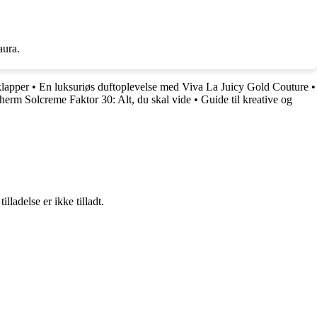
aura.
klapper
•
En luksuriøs duftoplevelse med Viva La Juicy Gold Couture
•
herm Solcreme Faktor 30: Alt, du skal vide
•
Guide til kreative og
adelse er ikke tilladt.