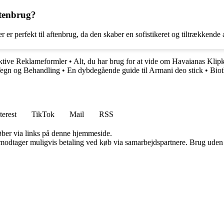
ftenbrug?
er perfekt til aftenbrug, da den skaber en sofistikeret og tiltrækkende 
ektive Reklameformler
•
Alt, du har brug for at vide om Havaianas Klip
Tegn og Behandling
•
En dybdegående guide til Armani deo stick
•
Biot
terest
TikTok
Mail
RSS
 køber via links på denne hjemmeside.
tager muligvis betaling ved køb via samarbejdspartnere. Brug uden till