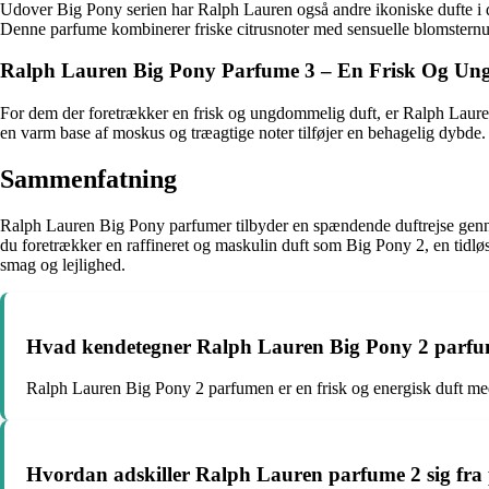
Udover Big Pony serien har Ralph Lauren også andre ikoniske dufte i de
Denne parfume kombinerer friske citrusnoter med sensuelle blomsternuanc
Ralph Lauren Big Pony Parfume 3 – En Frisk Og Un
For dem der foretrækker en frisk og ungdommelig duft, er Ralph Lauren
en varm base af moskus og træagtige noter tilføjer en behagelig dybde. 
Sammenfatning
Ralph Lauren Big Pony parfumer tilbyder en spændende duftrejse genne
du foretrækker en raffineret og maskulin duft som Big Pony 2, en tidl
smag og lejlighed.
Hvad kendetegner Ralph Lauren Big Pony 2 parf
Ralph Lauren Big Pony 2 parfumen er en frisk og energisk duft med n
Hvordan adskiller Ralph Lauren parfume 2 sig fra