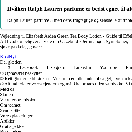
Hvilken Ralph Lauren parfume er bedst egnet til a
Ralph Lauren parfume 3 med dens frugtagtige og sensuelle duftnoter 
Vejledning til Elizabeth Arden Green Tea Body Lotion
•
Guide til Eff
Alt hvad du behøver at vide om Gazebind
•
Jernmangel: Symptomer, 
sjove pakkelegsgaver
•
Kost
Nyt
Del glæden
X
Facebook
Instagram
LinkedIn
YouTube
Pin
© Ophavsret beskyttet.
© Rettighederne tilhører os. Vi kan få en lille andel af salget, hvis du
© Alt indhold er vores ejendom og må ikke bruges uden samtykke. Vi mod
Mød os
Starten
Værdier og mission
Om teamet
Send støtte
Vores placeringer
Artikler
Gratis pakker
Besparelser