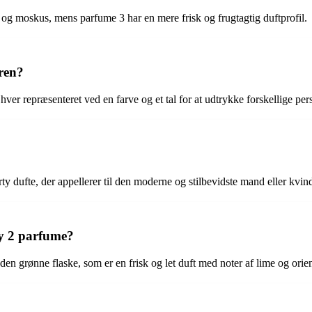
og moskus, mens parfume 3 har en mere frisk og frugtagtig duftprofil.
uren?
r repræsenteret ved en farve og et tal for at udtrykke forskellige perso
y dufte, der appellerer til den moderne og stilbevidste mand eller kvin
y 2 parfume?
grønne flaske, som er en frisk og let duft med noter af lime og orien