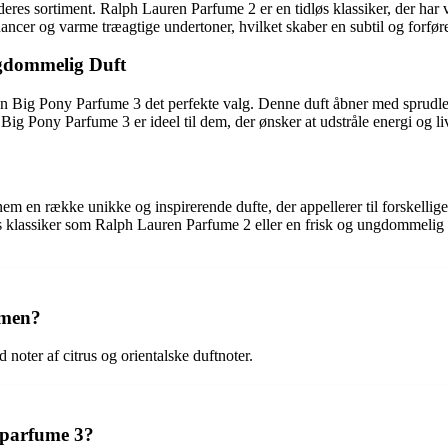
res sortiment. Ralph Lauren Parfume 2 er en tidløs klassiker, der har v
er og varme træagtige undertoner, hvilket skaber en subtil og forførend
gdommelig Duft
 Big Pony Parfume 3 det perfekte valg. Denne duft åbner med sprudlend
Big Pony Parfume 3 er ideel til dem, der ønsker at udstråle energi og l
m en række unikke og inspirerende dufte, der appellerer til forskelli
øs klassiker som Ralph Lauren Parfume 2 eller en frisk og ungdommelig
umen?
oter af citrus og orientalske duftnoter.
 parfume 3?