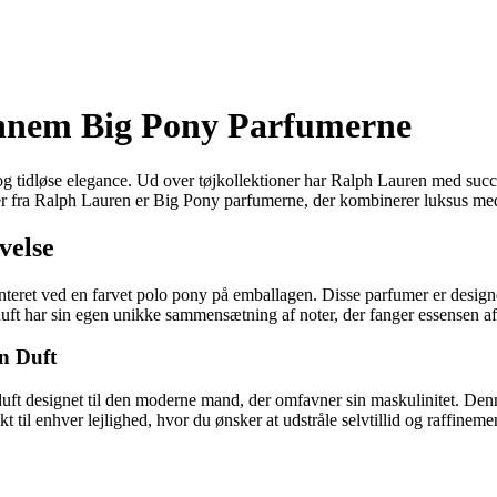
ennem Big Pony Parfumerne
 tidløse elegance. Ud over tøjkollektioner har Ralph Lauren med succes u
er fra Ralph Lauren er Big Pony parfumerne, der kombinerer luksus med
velse
nteret ved en farvet polo pony på emballagen. Disse parfumer er designe
uft har sin egen unikke sammensætning af noter, der fanger essensen af 
n Duft
ft designet til den moderne mand, der omfavner sin maskulinitet. Den
til enhver lejlighed, hvor du ønsker at udstråle selvtillid og raffineme