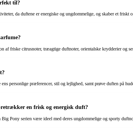
fekt til?
iviteter, da duftene er energiske og ungdommelige, og skaber et friskt og
 parfume?
af friske citrusnoter, træagtige duftnoter, orientalske krydderier og s
t?
je ens personlige præferencer, stil og lejlighed, samt prøve duften på h
retrækker en frisk og energisk duft?
en Big Pony serien være ideel med deres ungdommelige og sporty duftno