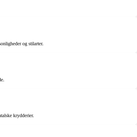
nligheder og stilarter.
de.
talske krydderier.