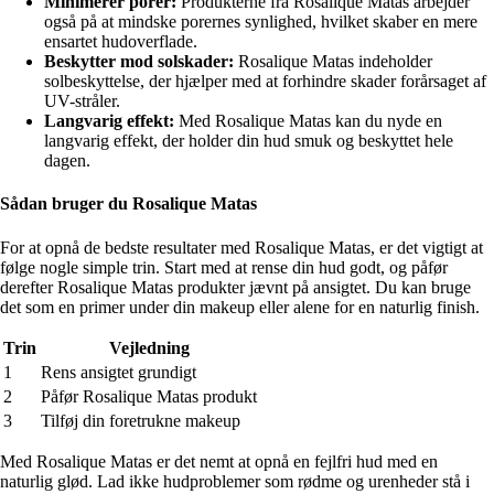
Minimerer porer:
Produkterne fra Rosalique Matas arbejder
også på at mindske porernes synlighed, hvilket skaber en mere
ensartet hudoverflade.
Beskytter mod solskader:
Rosalique Matas indeholder
solbeskyttelse, der hjælper med at forhindre skader forårsaget af
UV-stråler.
Langvarig effekt:
Med Rosalique Matas kan du nyde en
langvarig effekt, der holder din hud smuk og beskyttet hele
dagen.
Sådan bruger du Rosalique Matas
For at opnå de bedste resultater med Rosalique Matas, er det vigtigt at
følge nogle simple trin. Start med at rense din hud godt, og påfør
derefter Rosalique Matas produkter jævnt på ansigtet. Du kan bruge
det som en primer under din makeup eller alene for en naturlig finish.
Trin
Vejledning
1
Rens ansigtet grundigt
2
Påfør Rosalique Matas produkt
3
Tilføj din foretrukne makeup
Med Rosalique Matas er det nemt at opnå en fejlfri hud med en
naturlig glød. Lad ikke hudproblemer som rødme og urenheder stå i