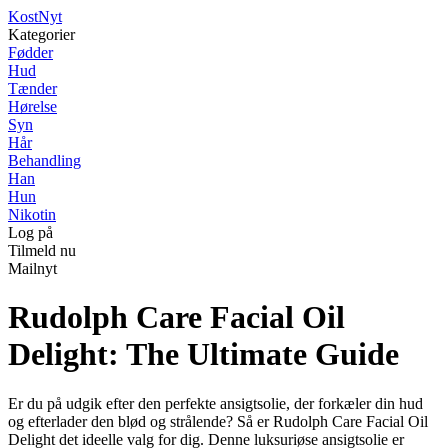
Kost
Nyt
Kategorier
Fødder
Hud
Tænder
Hørelse
Syn
Hår
Behandling
Han
Hun
Nikotin
Log på
Tilmeld nu
Mailnyt
Rudolph Care Facial Oil
Delight: The Ultimate Guide
Er du på udgik efter den perfekte ansigtsolie, der forkæler din hud
og efterlader den blød og strålende? Så er Rudolph Care Facial Oil
Delight det ideelle valg for dig. Denne luksuriøse ansigtsolie er