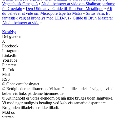
Vegetabilsk Omega 3
•
Alt du behøver at vide om Shalimar parfume
fra Guerlain
•
Den Ultimative Guide til Tom Ford Metallique
•
Alt
du behøver at vide om Micropore tape fra Matas
•
Sirius Sara: Et
fantastisk valg af kronelys med LED-lys
•
Guide til Brun Mascara:
Alt du behøver at vide
•
Kost
Nyt
Del glæden
X
Facebook
Instagram
LinkedIn
YouTube
Pinterest
TikTok
Mail
RSS
© Ophavsret beskyttet.
© Rettighederne tilhører os. Vi kan få en lille andel af salget, hvis du
køber via links på denne hjemmeside.
© Alt indhold er vores ejendom og må ikke bruges uden samtykke.
Vi modtager muligvis betaling ved køb via samarbejdspartnere.
Brug uden tilladelse er ikke tilladt.
Mød os
Starten