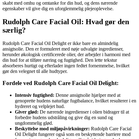
skabt med omhu og omtanke for din hud, og dens nærende
egenskaber vil give dig en uforglemmelig plejeoplevelse.
Rudolph Care Facial Oil: Hvad gør den
særlig?
Rudolph Care Facial Oil Delight er ikke bare en almindelig
ansigtsolie. Den er formuleret med nøje udvalgte ingredienser,
herunder økologisk certificerede olier, der arbejder i harmoni med
din hud for at tilføre næring og fugtighed. Den lette tekstur
absorberes hurtigt og efterlader ingen fedtet fornemmelse, hvilket
gør den velegnet til alle hudtyper.
Fordele ved Rudolph Care Facial Oil Delight:
Intensiv fugtighed:
Denne ansigtsolie hjælper med at
genoprette hudens naturlige fugtbalance, hvilket resulterer i en
hydreret og velplejet hud.
Giver glød:
De nærende ingredienser i olien bidrager til at
forbedre hudens udstråling og give dig en sund og
ungdommelig glød.
Beskyttelse mod miljøpåvirkninger:
Rudolph Care Facial
Oil Delight fungerer også som en beskyttende barriere mod