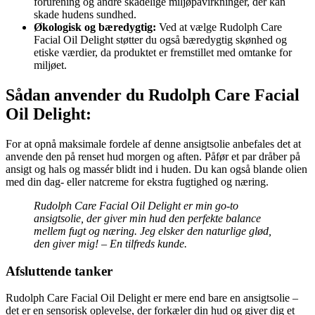
forurening og andre skadelige miljøpåvirkninger, der kan
skade hudens sundhed.
Økologisk og bæredygtig:
Ved at vælge Rudolph Care
Facial Oil Delight støtter du også bæredygtig skønhed og
etiske værdier, da produktet er fremstillet med omtanke for
miljøet.
Sådan anvender du Rudolph Care Facial
Oil Delight:
For at opnå maksimale fordele af denne ansigtsolie anbefales det at
anvende den på renset hud morgen og aften. Påfør et par dråber på
ansigt og hals og massér blidt ind i huden. Du kan også blande olien
med din dag- eller natcreme for ekstra fugtighed og næring.
Rudolph Care Facial Oil Delight er min go-to
ansigtsolie, der giver min hud den perfekte balance
mellem fugt og næring. Jeg elsker den naturlige glød,
den giver mig! – En tilfreds kunde.
Afsluttende tanker
Rudolph Care Facial Oil Delight er mere end bare en ansigtsolie –
det er en sensorisk oplevelse, der forkæler din hud og giver dig et