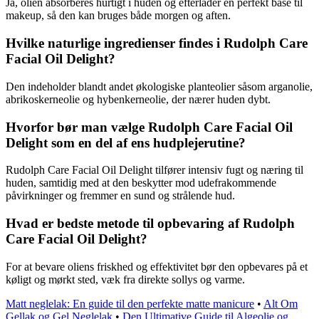
Ja, olien absorberes hurtigt i huden og efterlader en perfekt base til
makeup, så den kan bruges både morgen og aften.
Hvilke naturlige ingredienser findes i Rudolph Care
Facial Oil Delight?
Den indeholder blandt andet økologiske planteolier såsom arganolie,
abrikoskerneolie og hybenkerneolie, der nærer huden dybt.
Hvorfor bør man vælge Rudolph Care Facial Oil
Delight som en del af ens hudplejerutine?
Rudolph Care Facial Oil Delight tilfører intensiv fugt og næring til
huden, samtidig med at den beskytter mod udefrakommende
påvirkninger og fremmer en sund og strålende hud.
Hvad er bedste metode til opbevaring af Rudolph
Care Facial Oil Delight?
For at bevare oliens friskhed og effektivitet bør den opbevares på et
køligt og mørkt sted, væk fra direkte sollys og varme.
Matt neglelak: En guide til den perfekte matte manicure
•
Alt Om
Gellak og Gel Neglelak
•
Den Ultimative Guide til Algeolie og