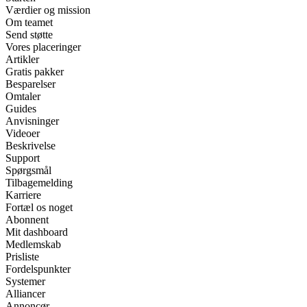
Værdier og mission
Om teamet
Send støtte
Vores placeringer
Artikler
Gratis pakker
Besparelser
Omtaler
Guides
Anvisninger
Videoer
Beskrivelse
Support
Spørgsmål
Tilbagemelding
Karriere
Fortæl os noget
Abonnent
Mit dashboard
Medlemskab
Prisliste
Fordelspunkter
Systemer
Alliancer
Annoncør