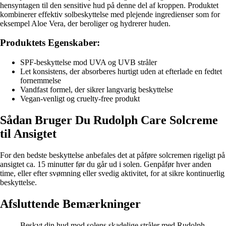
hensyntagen til den sensitive hud på denne del af kroppen. Produktet
kombinerer effektiv solbeskyttelse med plejende ingredienser som for
eksempel Aloe Vera, der beroliger og hydrerer huden.
Produktets Egenskaber:
SPF-beskyttelse mod UVA og UVB stråler
Let konsistens, der absorberes hurtigt uden at efterlade en fedtet
fornemmelse
Vandfast formel, der sikrer langvarig beskyttelse
Vegan-venligt og cruelty-free produkt
Sådan Bruger Du Rudolph Care Solcreme
til Ansigtet
For den bedste beskyttelse anbefales det at påføre solcremen rigeligt på
ansigtet ca. 15 minutter før du går ud i solen. Genpåfør hver anden
time, eller efter svømning eller svedig aktivitet, for at sikre kontinuerlig
beskyttelse.
Afsluttende Bemærkninger
Beskyt din hud mod solens skadelige stråler med Rudolph