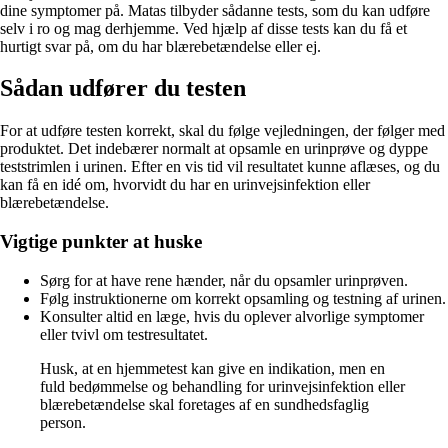
dine symptomer på. Matas tilbyder sådanne tests, som du kan udføre
selv i ro og mag derhjemme. Ved hjælp af disse tests kan du få et
hurtigt svar på, om du har blærebetændelse eller ej.
Sådan udfører du testen
For at udføre testen korrekt, skal du følge vejledningen, der følger med
produktet. Det indebærer normalt at opsamle en urinprøve og dyppe
teststrimlen i urinen. Efter en vis tid vil resultatet kunne aflæses, og du
kan få en idé om, hvorvidt du har en urinvejsinfektion eller
blærebetændelse.
Vigtige punkter at huske
Sørg for at have rene hænder, når du opsamler urinprøven.
Følg instruktionerne om korrekt opsamling og testning af urinen.
Konsulter altid en læge, hvis du oplever alvorlige symptomer
eller tvivl om testresultatet.
Husk, at en hjemmetest kan give en indikation, men en
fuld bedømmelse og behandling for urinvejsinfektion eller
blærebetændelse skal foretages af en sundhedsfaglig
person.