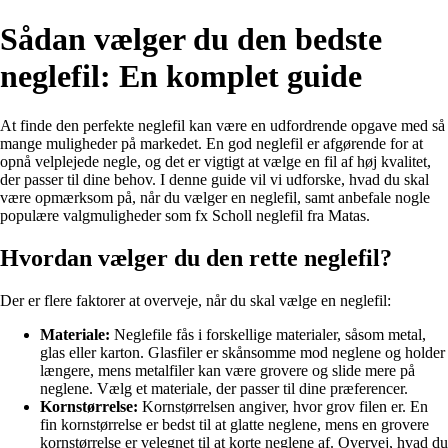
Sådan vælger du den bedste
neglefil: En komplet guide
At finde den perfekte neglefil kan være en udfordrende opgave med så
mange muligheder på markedet. En god neglefil er afgørende for at
opnå velplejede negle, og det er vigtigt at vælge en fil af høj kvalitet,
der passer til dine behov. I denne guide vil vi udforske, hvad du skal
være opmærksom på, når du vælger en neglefil, samt anbefale nogle
populære valgmuligheder som fx Scholl neglefil fra Matas.
Hvordan vælger du den rette neglefil?
Der er flere faktorer at overveje, når du skal vælge en neglefil:
Materiale:
Neglefile fås i forskellige materialer, såsom metal,
glas eller karton. Glasfiler er skånsomme mod neglene og holder
længere, mens metalfiler kan være grovere og slide mere på
neglene. Vælg et materiale, der passer til dine præferencer.
Kornstørrelse:
Kornstørrelsen angiver, hvor grov filen er. En
fin kornstørrelse er bedst til at glatte neglene, mens en grovere
kornstørrelse er velegnet til at korte neglene af. Overvej, hvad du