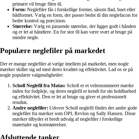
primært vil bruge filen til.
Form:
Neglefiler fås i forskellige former, såsom flad, buet eller
bådformet. Vælg en form, der passer bedst til din neglefacon for
bedre kontrol og præcision.
Størrelse:
Vælg en passende størrelse, der ligger godt i hånden
og er let at håndtere. En for stor fil kan være svær at bruge på
mindre negle.
Populære neglefiler på markedet
Der er mange neglefiler at vælge imellem på markedet, men nogle
mærker skiller sig ud med deres kvalitet og effektivitet. Lad os se på
nogle populære valgmuligheder:
Scholl Neglefil fra Matas:
Scholl er et velrenommeret mærke
inden for fodpleje, og deres neglefil er kendt for sin holdbarhed
og effektivitet. Den er let at bruge og giver et professionelt
resultat.
Andre neglefiler:
Udover Scholl neglefil findes der andre gode
neglefiler fra mærker som OPI, Revlon og Sally Hansen. Disse
mærker tilbyder et bredt udvalg af neglefiler i forskellige
materialer og kornstørrelser.
Afsluttende tanker