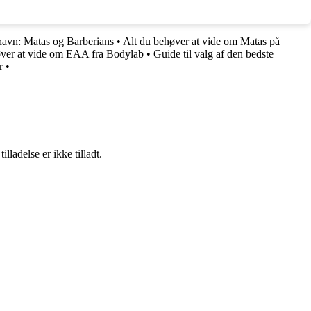
havn: Matas og Barberians
•
Alt du behøver at vide om Matas på
øver at vide om EAA fra Bodylab
•
Guide til valg af den bedste
r
•
adelse er ikke tilladt.