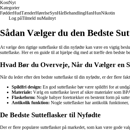
Kost
Nyt
Kategorier
Fødder
Hud
Tænder
Hørelse
Syn
Hår
Behandling
Han
Hun
Nikotin
Log på
Tilmeld nu
Mailnyt
Sådan Vælger du den Bedste Sutt
At vælge den rigtige sutteflaske til din nyfødte kan være en vigtig b
sutteflaske. Her er en guide til at hjælpe dig med at træffe den bedste b
Hvad Bør du Overveje, Når du Vælger en S
Når du leder efter den bedste sutteflaske til din nyfødte, er der flere fak
Spildfri design:
En god sutteflaske bør være spildfri for at undgå
Materiale:
Vælg en sutteflaske lavet af sikre materialer som BPA-f
Flaskeform:
Nogle babyer foretrækker en bestemt form på suttef
Antikolik funktion:
Nogle sutteflasker har antikolik funktioner
De Bedste Sutteflasker til Nyfødte
Der er flere populære sutteflasker på markedet, som kan være gode valg