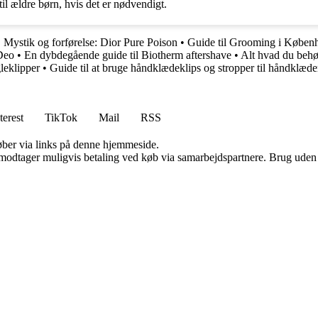
 til ældre børn, hvis det er nødvendigt.
•
Mystik og forførelse: Dior Pure Poison
•
Guide til Grooming i Køben
 Deo
•
En dybdegående guide til Biotherm aftershave
•
Alt hvad du beh
gleklipper
•
Guide til at bruge håndklædeklips og stropper til håndklæde
terest
TikTok
Mail
RSS
 køber via links på denne hjemmeside.
tager muligvis betaling ved køb via samarbejdspartnere. Brug uden till