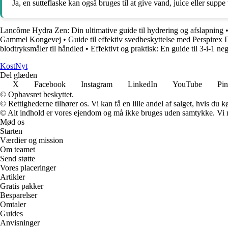
Ja, en sutteflaske kan også bruges til at give vand, juice eller suppe
Lancôme Hydra Zen: Din ultimative guide til hydrering og afslapning
Gammel Kongevej
•
Guide til effektiv svedbeskyttelse med Perspirex
blodtryksmåler til håndled
•
Effektivt og praktisk: En guide til 3-i-1 ne
Kost
Nyt
Del glæden
X
Facebook
Instagram
LinkedIn
YouTube
Pin
© Ophavsret beskyttet.
© Rettighederne tilhører os. Vi kan få en lille andel af salget, hvis du
© Alt indhold er vores ejendom og må ikke bruges uden samtykke. Vi mod
Mød os
Starten
Værdier og mission
Om teamet
Send støtte
Vores placeringer
Artikler
Gratis pakker
Besparelser
Omtaler
Guides
Anvisninger