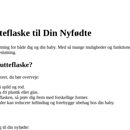
eflaske til Din Nyfødte
eslutning for både dig og din baby. Med så mange muligheder og funktio
eslutning.
utteflaske?
torer, du bør overveje:
 spild og rod.
ri plastik eller glas.
lasken, så prøv dig frem med forskellige former.
, der kan reducere luftindtag og forebygge ubehag hos din baby.
 til din nyfødte: