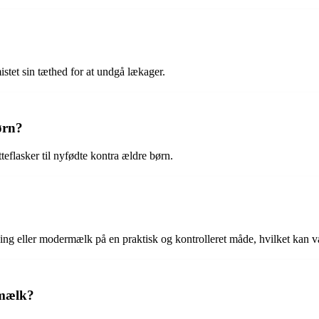
mistet sin tæthed for at undgå lækager.
ørn?
tteflasker til nyfødte kontra ældre børn.
ing eller modermælk på en praktisk og kontrolleret måde, hvilket kan v
 mælk?