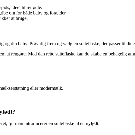
ids, ideel til nyfødte.
 gribe om for både baby og forælder.
ikker at bruge.
 dig og din baby. Prøv dig frem og vælg en sutteflaske, der passer til di
g nem at rengøre. Med den rette sutteflaske kan du skabe en behagelig a
rmælkserstatning eller modermælk.
nyfødt?
et, før man introducerer en sutteflaske til en nyfødt.