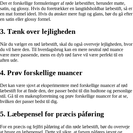
Der er forskellige formuleringer af røde læbestifter, herunder matte,
satin, og glossy. Hvis du foretrækker en langtidsholdbar læbestift, så er
en mat formel ideel. Hvis du ønsker mere fugt og glans, bør du gå efter
en satin eller glossy formel.
3. Tænk over lejligheden
Når du vælger en rød læbestift, skal du også overveje lejligheden, hvor
du vil bære den. Til hverdagsbrug kan en mere neutral rød nuance
være mere passende, mens en dyb rød farve vil være perfekt til en
aften ude.
4. Prøv forskellige nuancer
Det kan være sjovt at eksperimentere med forskellige nuancer af rød
læbestift for at finde den, der passer bedst til din hudtone og personlige
stil. Gå til en makeupforretning og prøv forskellige nuancer for at se,
hvilken der passer bedst til dig.
5. Læbepensel for præcis påføring
For en præcis og fejlfri påføring af din røde læbestift, bør du overveje
at bruge en læbepensel. Dette vil sikre, at farven påføres jævnt og