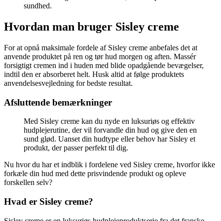
sundhed.
Hvordan man bruger Sisley creme
For at opnå maksimale fordele af Sisley creme anbefales det at
anvende produktet på ren og tør hud morgen og aften. Massér
forsigtigt cremen ind i huden med blide opadgående bevægelser,
indtil den er absorberet helt. Husk altid at følge produktets
anvendelsesvejledning for bedste resultat.
Afsluttende bemærkninger
Med Sisley creme kan du nyde en luksuriøs og effektiv
hudplejerutine, der vil forvandle din hud og give den en
sund glød. Uanset din hudtype eller behov har Sisley et
produkt, der passer perfekt til dig.
Nu hvor du har et indblik i fordelene ved Sisley creme, hvorfor ikke
forkæle din hud med dette prisvindende produkt og opleve
forskellen selv?
Hvad er Sisley creme?
Sisley creme er en luksuriøs hudplejeproduktserie fra det franske