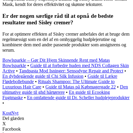
Mask, kendt for deres effektivitet og skønne teksturer.
Er der nogen særlige råd til at opnå de bedste
resultater med Sisley cremer?
For at optimere effekten af Sisley cremer anbefales det at bruge dem
regelmæssigt som en del af en omhyggelig hudplejerutine og
kombinere dem med andre passende produkter som ansigtsrens og
serum.
Bowlsparkle – Gør Dit Hjem Skinnende Rent med Matas
Bowlsparkle
•
Guide til at forbedre huden med NDS Collagen Skin
Active
•
Tandpasta Mod Isninger: Sensodyne Repair and Protect
•
En dybdegående guide til Chi Silk Infusion
•
Guide til Lækre
Flødebollebunde
•
Rituals Shampoo: The Ultimate Guide to
Luxurious Hair Care
•
Guide til Matas på Købmagergade 22
•
Den
ultimative guide til ghd hårtørrere
•
En guide til Ecooking
Fugtmaske
•
En omfattende guide til Dr. Scheller hudplejeprodukter
•
Kost
Nyt
Del glæden
X
Facebook