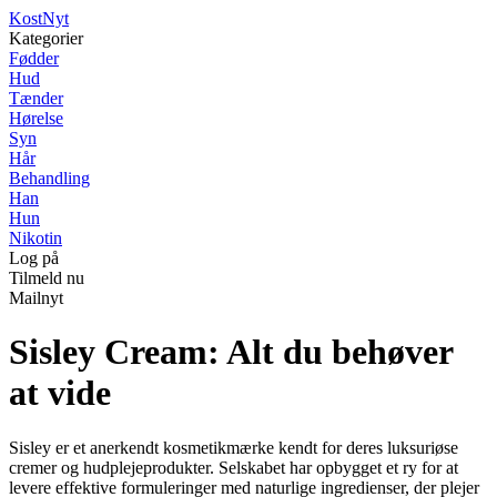
Kost
Nyt
Kategorier
Fødder
Hud
Tænder
Hørelse
Syn
Hår
Behandling
Han
Hun
Nikotin
Log på
Tilmeld nu
Mailnyt
Sisley Cream: Alt du behøver
at vide
Sisley er et anerkendt kosmetikmærke kendt for deres luksuriøse
cremer og hudplejeprodukter. Selskabet har opbygget et ry for at
levere effektive formuleringer med naturlige ingredienser, der plejer