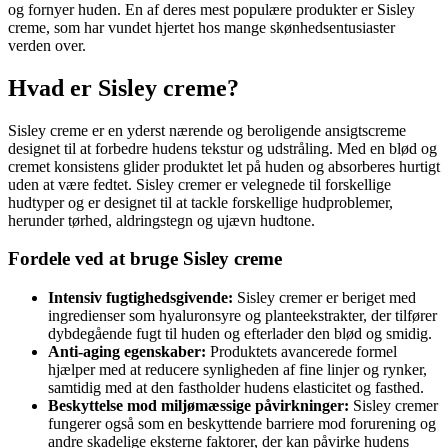
og fornyer huden. En af deres mest populære produkter er Sisley
creme, som har vundet hjertet hos mange skønhedsentusiaster
verden over.
Hvad er Sisley creme?
Sisley creme er en yderst nærende og beroligende ansigtscreme
designet til at forbedre hudens tekstur og udstråling. Med en blød og
cremet konsistens glider produktet let på huden og absorberes hurtigt
uden at være fedtet. Sisley cremer er velegnede til forskellige
hudtyper og er designet til at tackle forskellige hudproblemer,
herunder tørhed, aldringstegn og ujævn hudtone.
Fordele ved at bruge Sisley creme
Intensiv fugtighedsgivende:
Sisley cremer er beriget med
ingredienser som hyaluronsyre og planteekstrakter, der tilfører
dybdegående fugt til huden og efterlader den blød og smidig.
Anti-aging egenskaber:
Produktets avancerede formel
hjælper med at reducere synligheden af fine linjer og rynker,
samtidig med at den fastholder hudens elasticitet og fasthed.
Beskyttelse mod miljømæssige påvirkninger:
Sisley cremer
fungerer også som en beskyttende barriere mod forurening og
andre skadelige eksterne faktorer, der kan påvirke hudens