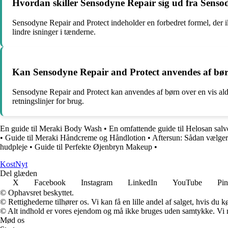
Hvordan skiller Sensodyne Repair sig ud fra Senso
Sensodyne Repair and Protect indeholder en forbedret formel, der 
lindre isninger i tænderne.
Kan Sensodyne Repair and Protect anvendes af bø
Sensodyne Repair and Protect kan anvendes af børn over en vis alder,
retningslinjer for brug.
En guide til Meraki Body Wash
•
En omfattende guide til Helosan sal
•
Guide til Meraki Håndcreme og Håndlotion
•
Aftersun: Sådan vælger 
hudpleje
•
Guide til Perfekte Øjenbryn Makeup
•
Kost
Nyt
Del glæden
X
Facebook
Instagram
LinkedIn
YouTube
Pin
© Ophavsret beskyttet.
© Rettighederne tilhører os. Vi kan få en lille andel af salget, hvis du
© Alt indhold er vores ejendom og må ikke bruges uden samtykke. Vi mod
Mød os