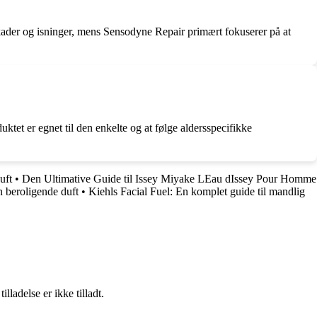
kader og isninger, mens Sensodyne Repair primært fokuserer på at
ktet er egnet til den enkelte og at følge aldersspecifikke
uft
•
Den Ultimative Guide til Issey Miyake LEau dIssey Pour Homme
n beroligende duft
•
Kiehls Facial Fuel: En komplet guide til mandlig
adelse er ikke tilladt.