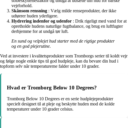
solbeskyttelsesfaktor og undgå at udsætte din hud for barske
vejrforhold.
Skånsom rensning
: Vælg milde renseprodukter, der ikke
udtørrer huden yderligere.
Hydrering indenfor og udenfor
: Drik rigeligt med vand for at
opretholde hudens naturlige fugtbalance, og brug en luftfugter
derhjemme for at undgå tør luft.
En sund og velplejet hud starter med de rigtige produkter
og en god plejerutine.
Ved at investere i kvalitetsprodukter som Tromborgs serier til koldt vejr
og følge nogle enkle tips til god hudpleje, kan du bevare din hud i
topform selv når temperaturerne falder under 10 grader.
Hvad er Tromborg Below 10 Degrees?
Tromborg Below 10 Degrees er en serie hudplejeprodukter
specielt designet til at pleje og beskytte huden mod de kolde
temperaturer under 10 grader celsius.