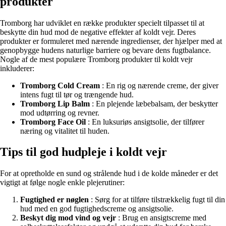
produkter
Tromborg har udviklet en række produkter specielt tilpasset til at
beskytte din hud mod de negative effekter af koldt vejr. Deres
produkter er formuleret med nærende ingredienser, der hjælper med at
genopbygge hudens naturlige barriere og bevare dens fugtbalance.
Nogle af de mest populære Tromborg produkter til koldt vejr
inkluderer:
Tromborg Cold Cream
: En rig og nærende creme, der giver
intens fugt til tør og trængende hud.
Tromborg Lip Balm
: En plejende læbebalsam, der beskytter
mod udtørring og revner.
Tromborg Face Oil
: En luksuriøs ansigtsolie, der tilfører
næring og vitalitet til huden.
Tips til god hudpleje i koldt vejr
For at opretholde en sund og strålende hud i de kolde måneder er det
vigtigt at følge nogle enkle plejerutiner:
Fugtighed er nøglen
: Sørg for at tilføre tilstrækkelig fugt til din
hud med en god fugtighedscreme og ansigtsolie.
Beskyt dig mod vind og vejr
: Brug en ansigtscreme med