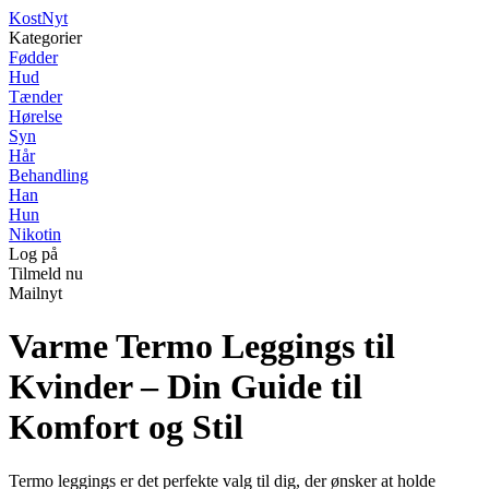
Kost
Nyt
Kategorier
Fødder
Hud
Tænder
Hørelse
Syn
Hår
Behandling
Han
Hun
Nikotin
Log på
Tilmeld nu
Mailnyt
Varme Termo Leggings til
Kvinder – Din Guide til
Komfort og Stil
Termo leggings er det perfekte valg til dig, der ønsker at holde