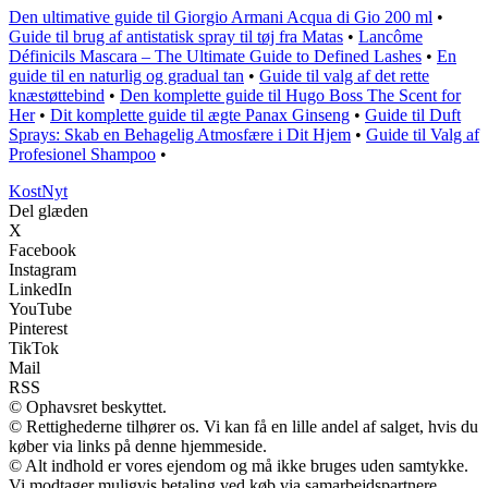
Den ultimative guide til Giorgio Armani Acqua di Gio 200 ml
•
Guide til brug af antistatisk spray til tøj fra Matas
•
Lancôme
Définicils Mascara – The Ultimate Guide to Defined Lashes
•
En
guide til en naturlig og gradual tan
•
Guide til valg af det rette
knæstøttebind
•
Den komplette guide til Hugo Boss The Scent for
Her
•
Dit komplette guide til ægte Panax Ginseng
•
Guide til Duft
Sprays: Skab en Behagelig Atmosfære i Dit Hjem
•
Guide til Valg af
Profesionel Shampoo
•
Kost
Nyt
Del glæden
X
Facebook
Instagram
LinkedIn
YouTube
Pinterest
TikTok
Mail
RSS
© Ophavsret beskyttet.
© Rettighederne tilhører os. Vi kan få en lille andel af salget, hvis du
køber via links på denne hjemmeside.
© Alt indhold er vores ejendom og må ikke bruges uden samtykke.
Vi modtager muligvis betaling ved køb via samarbejdspartnere.