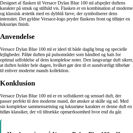
Designet af flasken til Versace Dylan Blue 100 ml afspejler duftens
karakter på smuk og stilfuld vis. Flasken er en kombination af moderne
og klassisk æstetik med en dybblå farve, der symboliserer dens
intensitet. Det gyldne Versace-logo pryder flaskens front og tilføjer en
luksuriøs finish.
Anvendelse
Versace Dylan Blue 100 ml er ideel til både daglig brug og specielle
lejligheder. Påfør duften på pulsområder som håndled og hals for
optimal udfoldelse af dens komplekse noter. Den langvarige duft sikrer,
at duften holder hele dagen, hvilket gør den til et uundværligt tilbehør
til enhver moderne mands kollektion.
Konklusion
Versace Dylan Blue 100 ml er en sofistikeret og sensuel duft, der
passer perfekt til den moderne mand, der ønsker at skille sig ud. Med
sin komplekse sammensætning og luksuriøse karakter er denne duft en
tidløs klassiker, der vil tiltrække opmærksomhed hvor end du går.