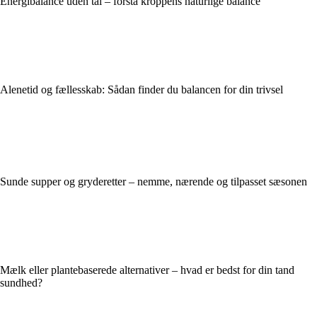
Energibalance uden tal – forstå kroppens naturlige balance
Alenetid og fællesskab: Sådan finder du balancen for din trivsel
Sunde supper og gryderetter – nemme, nærende og tilpasset sæsonen
Mælk eller plantebaserede alternativer – hvad er bedst for din tand
sundhed?