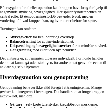
Efter sygdom, brud eller operation kan kroppen have brug for hjælp til
at genvinde styrke og bevægelighed. Her spiller fysioterapeuten en
central rolle. Et genoptræningsforløb begynder typisk med en
vurdering af, hvad kroppen kan, og hvor der er behov for støtte.
Træningen kan omfatte:
Styrkeøvelser
for ben, hofter og overkrop.
Balancetræning
for at genvinde stabilitet.
Udspænding og bevægelighedsøvelser
for at mindske stivhed.
Gangtræning
med eller uden hjælpemidler.
Det vigtigste er, at træningen tilpasses individuelt. For nogle handler
det om at kunne gå uden stok igen, for andre om at genvinde evnen til
at klare sig selv i hjemmet.
Hverdagsmotion som genoptræning
Genoptræning behøver ikke altid foregå i et træningscenter. Mange
øvelser kan integreres i hverdagen. Det handler om at bruge kroppen
aktivt – lidt, men ofte.
Gå ture
– selv korte ture styrker kredsløbet og musklerne.