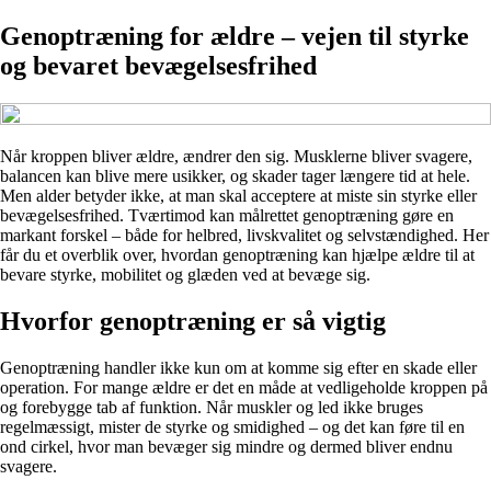
Genoptræning for ældre – vejen til styrke
og bevaret bevægelsesfrihed
Når kroppen bliver ældre, ændrer den sig. Musklerne bliver svagere,
balancen kan blive mere usikker, og skader tager længere tid at hele.
Men alder betyder ikke, at man skal acceptere at miste sin styrke eller
bevægelsesfrihed. Tværtimod kan målrettet genoptræning gøre en
markant forskel – både for helbred, livskvalitet og selvstændighed. Her
får du et overblik over, hvordan genoptræning kan hjælpe ældre til at
bevare styrke, mobilitet og glæden ved at bevæge sig.
Hvorfor genoptræning er så vigtig
Genoptræning handler ikke kun om at komme sig efter en skade eller
operation. For mange ældre er det en måde at vedligeholde kroppen på
og forebygge tab af funktion. Når muskler og led ikke bruges
regelmæssigt, mister de styrke og smidighed – og det kan føre til en
ond cirkel, hvor man bevæger sig mindre og dermed bliver endnu
svagere.