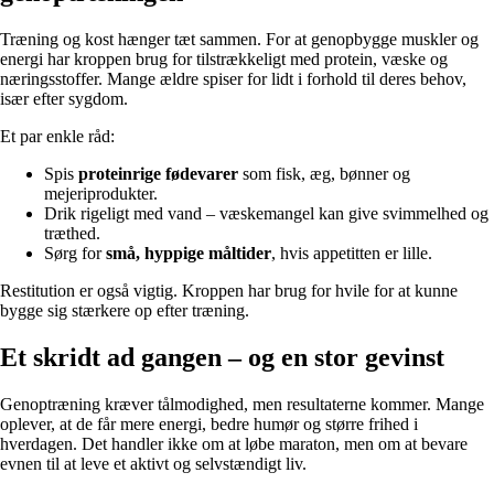
Træning og kost hænger tæt sammen. For at genopbygge muskler og
energi har kroppen brug for tilstrækkeligt med protein, væske og
næringsstoffer. Mange ældre spiser for lidt i forhold til deres behov,
især efter sygdom.
Et par enkle råd:
Spis
proteinrige fødevarer
som fisk, æg, bønner og
mejeriprodukter.
Drik rigeligt med vand – væskemangel kan give svimmelhed og
træthed.
Sørg for
små, hyppige måltider
, hvis appetitten er lille.
Restitution er også vigtig. Kroppen har brug for hvile for at kunne
bygge sig stærkere op efter træning.
Et skridt ad gangen – og en stor gevinst
Genoptræning kræver tålmodighed, men resultaterne kommer. Mange
oplever, at de får mere energi, bedre humør og større frihed i
hverdagen. Det handler ikke om at løbe maraton, men om at bevare
evnen til at leve et aktivt og selvstændigt liv.