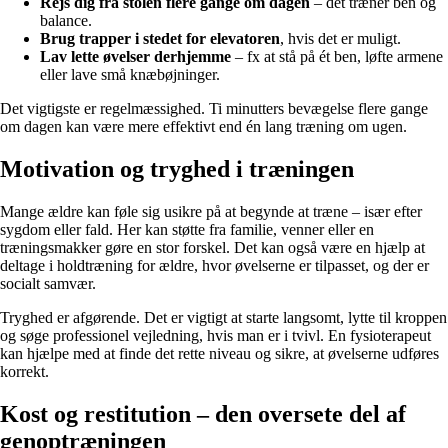
Rejs dig fra stolen flere gange om dagen
– det træner ben og
balance.
Brug trapper i stedet for elevatoren
, hvis det er muligt.
Lav lette øvelser derhjemme
– fx at stå på ét ben, løfte armene
eller lave små knæbøjninger.
Det vigtigste er regelmæssighed. Ti minutters bevægelse flere gange
om dagen kan være mere effektivt end én lang træning om ugen.
Motivation og tryghed i træningen
Mange ældre kan føle sig usikre på at begynde at træne – især efter
sygdom eller fald. Her kan støtte fra familie, venner eller en
træningsmakker gøre en stor forskel. Det kan også være en hjælp at
deltage i holdtræning for ældre, hvor øvelserne er tilpasset, og der er
socialt samvær.
Tryghed er afgørende. Det er vigtigt at starte langsomt, lytte til kroppen
og søge professionel vejledning, hvis man er i tvivl. En fysioterapeut
kan hjælpe med at finde det rette niveau og sikre, at øvelserne udføres
korrekt.
Kost og restitution – den oversete del af
genoptræningen