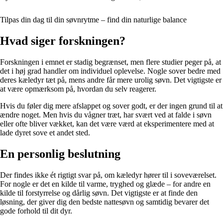
Tilpas din dag til din søvnrytme – find din naturlige balance
Hvad siger forskningen?
Forskningen i emnet er stadig begrænset, men flere studier peger på, at
det i høj grad handler om individuel oplevelse. Nogle sover bedre med
deres kæledyr tæt på, mens andre får mere urolig søvn. Det vigtigste er
at være opmærksom på, hvordan du selv reagerer.
Hvis du føler dig mere afslappet og sover godt, er der ingen grund til at
ændre noget. Men hvis du vågner træt, har svært ved at falde i søvn
eller ofte bliver vækket, kan det være værd at eksperimentere med at
lade dyret sove et andet sted.
En personlig beslutning
Der findes ikke ét rigtigt svar på, om kæledyr hører til i soveværelset.
For nogle er det en kilde til varme, tryghed og glæde – for andre en
kilde til forstyrrelse og dårlig søvn. Det vigtigste er at finde den
løsning, der giver dig den bedste nattesøvn og samtidig bevarer det
gode forhold til dit dyr.