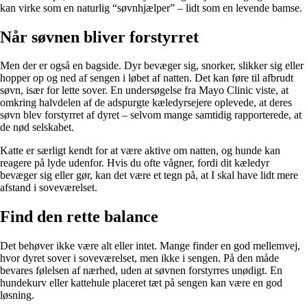
kan virke som en naturlig “søvnhjælper” – lidt som en levende bamse.
Når søvnen bliver forstyrret
Men der er også en bagside. Dyr bevæger sig, snorker, slikker sig eller
hopper op og ned af sengen i løbet af natten. Det kan føre til afbrudt
søvn, især for lette sover. En undersøgelse fra Mayo Clinic viste, at
omkring halvdelen af de adspurgte kæledyrsejere oplevede, at deres
søvn blev forstyrret af dyret – selvom mange samtidig rapporterede, at
de nød selskabet.
Katte er særligt kendt for at være aktive om natten, og hunde kan
reagere på lyde udenfor. Hvis du ofte vågner, fordi dit kæledyr
bevæger sig eller gør, kan det være et tegn på, at I skal have lidt mere
afstand i soveværelset.
Find den rette balance
Det behøver ikke være alt eller intet. Mange finder en god mellemvej,
hvor dyret sover i soveværelset, men ikke i sengen. På den måde
bevares følelsen af nærhed, uden at søvnen forstyrres unødigt. En
hundekurv eller kattehule placeret tæt på sengen kan være en god
løsning.