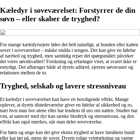
Kæledyr i soveværelset: Forstyrrer de din
søvn – eller skaber de tryghed?
For mange kæledyrsejere føles det helt naturligt, at hunden eller katten
sover i soveværelset – måske endda i sengen. Det kan give en følelse
af nærhed og tryghed, men samtidig rejser det spørgsmålet: påvirker
det vores søvnkvalitet? Forskning og erfaringer viser, at svaret ikke er
entydigt. Det afhænger både af dyrets adfærd, ejerens søvnvaner og
relationen mellem de to.
Tryghed, selskab og lavere stressniveau
Et kæledyr i soveværelset kan have en beroligende effekt. Mange
oplever, at dyrets tilstedeværelse giver en følelse af sikkerhed og ro,
især hvis man bor alene eller har tendens til uro om natten. Studier har
vist, at samvær med dyr kan sænke blodtryk og stressniveau, og den
effekt kan også mærkes, når man deler soveværelse.
For børn og unge kan det give ekstra tryghed at have familiens hund
eller kat tæt på, mens de sover. Dyrets rolige vejrtrækning og varme