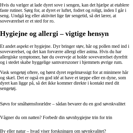
Hvis du vælger at lade dyret sove i sengen, kan det hjælpe at etablere
faste rutiner. Sørg for, at dyret er luftet, fodret og roligt, inden I går i
seng. Undgå leg eller aktivitet lige før sengetid, så det lærer, at
soveværelset er et sted for ro.
Hygiejne og allergi – vigtige hensyn
Et andet aspekt er hygiejne. Dyr bringer støv, hår og pollen med ind i
soveværelset, og det kan forværre allergi eller astma. Hvis du har
allergiske symptomer, bør du overveje at holde soveværelset dyrefrit
og i stedet skabe hyggelige samværszoner i hjemmets øvrige rum.
Vask sengetøj oftere, og børst dyret regelmæssigt for at minimere hår
og skæl. Det er også en god idé at have et tæppe eller en dyne, som
dyret kan ligge på, så det ikke kommer direkte i kontakt med dit
sengetøj.
Søvn for småbørnsforældre – sådan bevarer du en god søvnkvalitet
Vågner du om natten? Forbedr din søvnhygiejne trin for trin
By eller natur – hvad viser forskningen om søvnkvalitet?