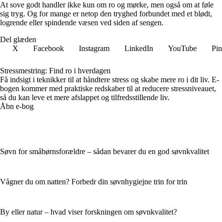
At sove godt handler ikke kun om ro og mørke, men også om at føle
sig tryg. Og for mange er netop den tryghed forbundet med et blødt,
logrende eller spindende væsen ved siden af sengen.
Del glæden
X
Facebook
Instagram
LinkedIn
YouTube
Pin
Stressmestring: Find ro i hverdagen
Få indsigt i teknikker til at håndtere stress og skabe mere ro i dit liv. E-
bogen kommer med praktiske redskaber til at reducere stressniveauet,
så du kan leve et mere afslappet og tilfredsstillende liv.
Åbn e-bog
Søvn for småbørnsforældre – sådan bevarer du en god søvnkvalitet
Vågner du om natten? Forbedr din søvnhygiejne trin for trin
By eller natur – hvad viser forskningen om søvnkvalitet?