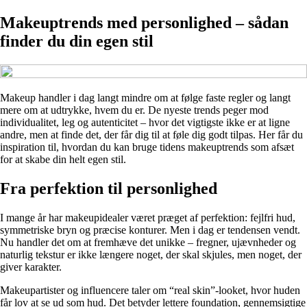
Makeuptrends med personlighed – sådan
finder du din egen stil
Makeup handler i dag langt mindre om at følge faste regler og langt
mere om at udtrykke, hvem du er. De nyeste trends peger mod
individualitet, leg og autenticitet – hvor det vigtigste ikke er at ligne
andre, men at finde det, der får dig til at føle dig godt tilpas. Her får du
inspiration til, hvordan du kan bruge tidens makeuptrends som afsæt
for at skabe din helt egen stil.
Fra perfektion til personlighed
I mange år har makeupidealer været præget af perfektion: fejlfri hud,
symmetriske bryn og præcise konturer. Men i dag er tendensen vendt.
Nu handler det om at fremhæve det unikke – fregner, ujævnheder og
naturlig tekstur er ikke længere noget, der skal skjules, men noget, der
giver karakter.
Makeupartister og influencere taler om “real skin”-looket, hvor huden
får lov at se ud som hud. Det betyder lettere foundation, gennemsigtige