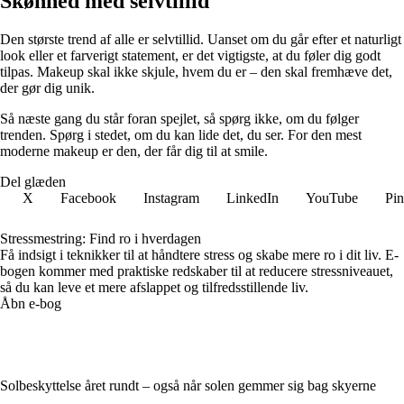
Skønhed med selvtillid
Den største trend af alle er selvtillid. Uanset om du går efter et naturligt
look eller et farverigt statement, er det vigtigste, at du føler dig godt
tilpas. Makeup skal ikke skjule, hvem du er – den skal fremhæve det,
der gør dig unik.
Så næste gang du står foran spejlet, så spørg ikke, om du følger
trenden. Spørg i stedet, om du kan lide det, du ser. For den mest
moderne makeup er den, der får dig til at smile.
Del glæden
X
Facebook
Instagram
LinkedIn
YouTube
Pin
Stressmestring: Find ro i hverdagen
Få indsigt i teknikker til at håndtere stress og skabe mere ro i dit liv. E-
bogen kommer med praktiske redskaber til at reducere stressniveauet,
så du kan leve et mere afslappet og tilfredsstillende liv.
Åbn e-bog
Solbeskyttelse året rundt – også når solen gemmer sig bag skyerne