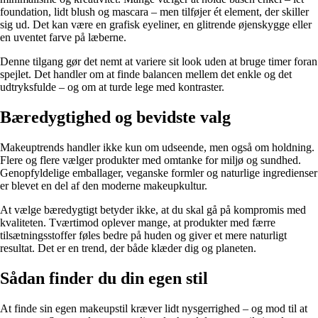
foundation, lidt blush og mascara – men tilføjer ét element, der skiller
sig ud. Det kan være en grafisk eyeliner, en glitrende øjenskygge eller
en uventet farve på læberne.
Denne tilgang gør det nemt at variere sit look uden at bruge timer foran
spejlet. Det handler om at finde balancen mellem det enkle og det
udtryksfulde – og om at turde lege med kontraster.
Bæredygtighed og bevidste valg
Makeuptrends handler ikke kun om udseende, men også om holdning.
Flere og flere vælger produkter med omtanke for miljø og sundhed.
Genopfyldelige emballager, veganske formler og naturlige ingredienser
er blevet en del af den moderne makeupkultur.
At vælge bæredygtigt betyder ikke, at du skal gå på kompromis med
kvaliteten. Tværtimod oplever mange, at produkter med færre
tilsætningsstoffer føles bedre på huden og giver et mere naturligt
resultat. Det er en trend, der både klæder dig og planeten.
Sådan finder du din egen stil
At finde sin egen makeupstil kræver lidt nysgerrighed – og mod til at