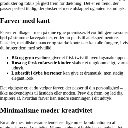
produkter og fokus på glød frem for dækning. Det er en trend, der
passer perfekt til dig, der ønsker et mere afslappet og autentisk udtryk.
Farver med kant
Farver er tilbage – men på dine egne præmisser. Hvor tidligere sæsoner
bød på stramme farvepaletter, er der nu plads til at eksperimentere.
Pasteller, metalliske nuancer og stærke kontraster kan alle fungere, hvis
du bruger dem med selvtillid.
Blå og grøn eyeliner
giver et frisk twist til hverdagsmakeuppen.
Rosa og ferskenfarvede kinder
skaber et ungdommeligt, varmt
udtryk.
Læbestift i dybe bærtoner
kan give et dramatisk, men stadig
elegant look.
Det vigtigste er, at du vælger farver, der passer til din personlighed –
ikke nødvendigvis til årstiden eller moden. Prøv dig frem, og lad dig
inspirere af, hvordan farver kan ændre stemningen i dit udtryk.
Minimalisme møder kreativitet
En af de mest interessante tendenser lige nu er kombinationen af
minimalisme og kreativitet. Mange vælger at holde basen enkel – let