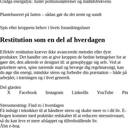
Undgå energidyk: Justér portionsstørrelser og måltidsfrekvens
Plantebaseret på farten – sådan gør du det nemt og sundt
Spis efter kroppens behov i livets forandringsfaser
Restitution som en del af hverdagen
Effektiv restitution kræver ikke avancerede metoder eller dyre
produkter. Det handler om at give kroppen de bedste betingelser for at
gøre det, den allerede er designet til: at genopbygge sig selv. Ved at
prioritere søvn, spise nærende mad og bevæge dig regelmæssigt, kan
du øge din energi, mindske stress og forbedre din præstation – både på
arbejdet, i træningen og i livet generelt.
Del glæden
X
Facebook
Instagram
LinkedIn
YouTube
Pin
Stressmestring: Find ro i hverdagen
Få indsigt i teknikker til at håndtere stress og skabe mere ro i dit liv. E-
bogen kommer med praktiske redskaber til at reducere stressniveauet,
så du kan leve et mere afslappet og tilfredsstillende liv.
Åbn e-bog