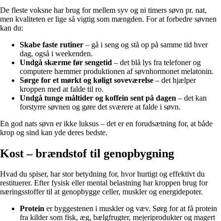
De fleste voksne har brug for mellem syv og ni timers søvn pr. nat,
men kvaliteten er lige så vigtig som mængden. For at forbedre søvnen
kan du:
Skabe faste rutiner
– gå i seng og stå op på samme tid hver
dag, også i weekenden.
Undgå skærme før sengetid
– det blå lys fra telefoner og
computere hæmmer produktionen af søvnhormonet melatonin.
Sørge for et mørkt og køligt soveværelse
– det hjælper
kroppen med at falde til ro.
Undgå tunge måltider og koffein sent på dagen
– det kan
forstyrre søvnen og gøre det sværere at falde i søvn.
En god nats søvn er ikke luksus – det er en forudsætning for, at både
krop og sind kan yde deres bedste.
Kost – brændstof til genopbygning
Hvad du spiser, har stor betydning for, hvor hurtigt og effektivt du
restituerer. Efter fysisk eller mental belastning har kroppen brug for
næringsstoffer til at genopbygge celler, muskler og energidepoter.
Protein
er byggestenen i muskler og væv. Sørg for at få protein
fra kilder som fisk, æg, bælgfrugter, mejeriprodukter og magert