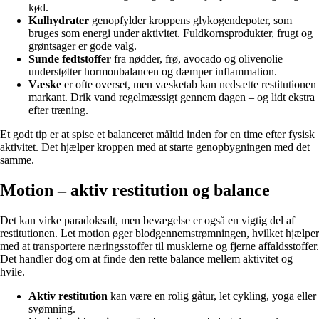
kød.
Kulhydrater
genopfylder kroppens glykogendepoter, som
bruges som energi under aktivitet. Fuldkornsprodukter, frugt og
grøntsager er gode valg.
Sunde fedtstoffer
fra nødder, frø, avocado og olivenolie
understøtter hormonbalancen og dæmper inflammation.
Væske
er ofte overset, men væsketab kan nedsætte restitutionen
markant. Drik vand regelmæssigt gennem dagen – og lidt ekstra
efter træning.
Et godt tip er at spise et balanceret måltid inden for en time efter fysisk
aktivitet. Det hjælper kroppen med at starte genopbygningen med det
samme.
Motion – aktiv restitution og balance
Det kan virke paradoksalt, men bevægelse er også en vigtig del af
restitutionen. Let motion øger blodgennemstrømningen, hvilket hjælper
med at transportere næringsstoffer til musklerne og fjerne affaldsstoffer.
Det handler dog om at finde den rette balance mellem aktivitet og
hvile.
Aktiv restitution
kan være en rolig gåtur, let cykling, yoga eller
svømning.