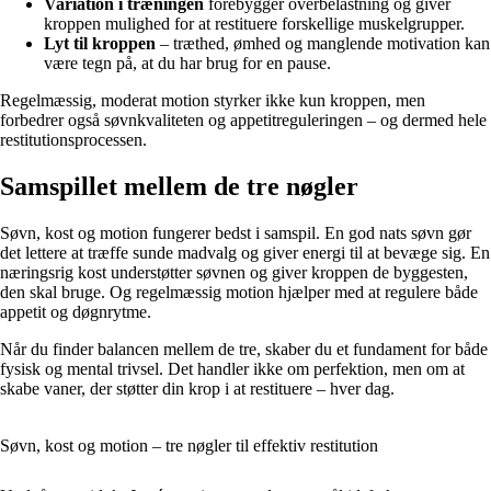
Variation i træningen
forebygger overbelastning og giver
kroppen mulighed for at restituere forskellige muskelgrupper.
Lyt til kroppen
– træthed, ømhed og manglende motivation kan
være tegn på, at du har brug for en pause.
Regelmæssig, moderat motion styrker ikke kun kroppen, men
forbedrer også søvnkvaliteten og appetitreguleringen – og dermed hele
restitutionsprocessen.
Samspillet mellem de tre nøgler
Søvn, kost og motion fungerer bedst i samspil. En god nats søvn gør
det lettere at træffe sunde madvalg og giver energi til at bevæge sig. En
næringsrig kost understøtter søvnen og giver kroppen de byggesten,
den skal bruge. Og regelmæssig motion hjælper med at regulere både
appetit og døgnrytme.
Når du finder balancen mellem de tre, skaber du et fundament for både
fysisk og mental trivsel. Det handler ikke om perfektion, men om at
skabe vaner, der støtter din krop i at restituere – hver dag.
Søvn, kost og motion – tre nøgler til effektiv restitution