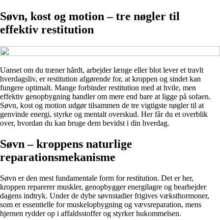
Søvn, kost og motion – tre nøgler til
effektiv restitution
Uanset om du træner hårdt, arbejder længe eller blot lever et travlt
hverdagsliv, er restitution afgørende for, at kroppen og sindet kan
fungere optimalt. Mange forbinder restitution med at hvile, men
effektiv genopbygning handler om mere end bare at ligge på sofaen.
Søvn, kost og motion udgør tilsammen de tre vigtigste nøgler til at
genvinde energi, styrke og mentalt overskud. Her får du et overblik
over, hvordan du kan bruge dem bevidst i din hverdag.
Søvn – kroppens naturlige
reparationsmekanisme
Søvn er den mest fundamentale form for restitution. Det er her,
kroppen reparerer muskler, genopbygger energilagre og bearbejder
dagens indtryk. Under de dybe søvnstadier frigives væksthormoner,
som er essentielle for muskelopbygning og vævsreparation, mens
hjernen rydder op i affaldsstoffer og styrker hukommelsen.