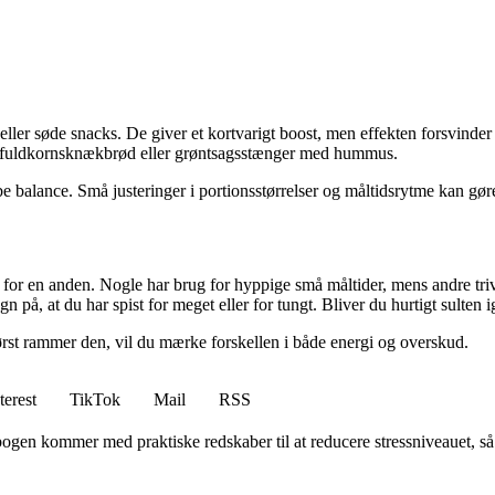
ller søde snacks. De giver et kortvarigt boost, men effekten forsvinder h
er, fuldkornsknækbrød eller grøntsagsstænger med hummus.
be balance. Små justeringer i portionsstørrelser og måltidsrytme kan gør
is for en anden. Nogle har brug for hyppige små måltider, mens andre t
gn på, at du har spist for meget eller for tungt. Bliver du hurtigt sulten 
ørst rammer den, vil du mærke forskellen i både energi og overskud.
terest
TikTok
Mail
RSS
E-bogen kommer med praktiske redskaber til at reducere stressniveauet, så 