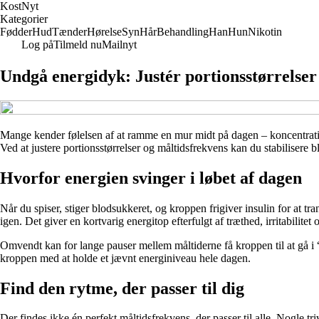
Kost
Nyt
Kategorier
Fødder
Hud
Tænder
Hørelse
Syn
Hår
Behandling
Han
Hun
Nikotin
Log på
Tilmeld nu
Mailnyt
Undgå energidyk: Justér portionsstørrelser
Mange kender følelsen af at ramme en mur midt på dagen – koncentration
Ved at justere portionsstørrelser og måltidsfrekvens kan du stabiliser
Hvorfor energien svinger i løbet af dagen
Når du spiser, stiger blodsukkeret, og kroppen frigiver insulin for at tr
igen. Det giver en kortvarig energitop efterfulgt af træthed, irritabilite
Omvendt kan for lange pauser mellem måltiderne få kroppen til at gå i “s
kroppen med at holde et jævnt energiniveau hele dagen.
Find den rytme, der passer til dig
Der findes ikke én perfekt måltidsfrekvens, der passer til alle. Nogle 