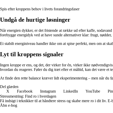
Spis efter kroppens behov i livets forandringsfaser
Undgå de hurtige løsninger
Når energien dykker, er det fristende at række ud efter kaffe, sodavand e
forebygge energidyk ved at have sunde alternativer klar: frugt, nødd
Et stabilt energiniveau handler ikke om at spise perfekt, men om at ska
Lyt til kroppens signaler
Ingen kroppe er ens, og det, der virker for én, virker ikke nødvendigv
hvordan du reagerer. Føler du dig træt efter et måltid, kan det være et te
At finde den rette balance kræver lidt eksperimentering – men når du f
Del glæden
X
Facebook
Instagram
LinkedIn
YouTube
Pin
Stressmestring: Find ro i hverdagen
Få indsigt i teknikker til at håndtere stress og skabe mere ro i dit liv. 
Åbn e-bog