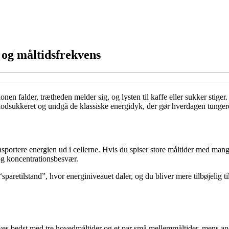
 og måltidsfrekvens
en falder, trætheden melder sig, og lysten til kaffe eller sukker stige
e blodsukkeret og undgå de klassiske energidyk, der gør hverdagen tunge
ansportere energien ud i cellerne. Hvis du spiser store måltider med mang
t og koncentrationsbesvær.
paretilstand”, hvor energiniveauet daler, og du bliver mere tilbøjelig t
trives bedst med tre hovedmåltider og et par små mellemmåltider, mens a