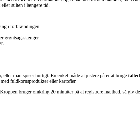
eller sulten i længere tid.
 gang i forbrændingen.
ler grøntsagsstænger.
r.
r, eller man spiser hurtigt. En enkel måde at justere på er at bruge
talle
l med fuldkornsprodukter eller kartofler.
Kroppen bruger omkring 20 minutter på at registrere mæthed, så giv den 