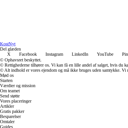
Kost
Nyt
Del glæden
X
Facebook
Instagram
LinkedIn
YouTube
Pin
© Ophavsret beskyttet.
© Rettighederne tilhører os. Vi kan få en lille andel af salget, hvis du
© Alt indhold er vores ejendom og må ikke bruges uden samtykke. Vi mod
Mød os
Starten
Værdier og mission
Om teamet
Send støtte
Vores placeringer
Artikler
Gratis pakker
Besparelser
Omtaler
Guides