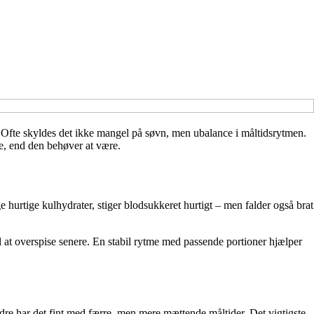
r. Ofte skyldes det ikke mangel på søvn, men ubalance i måltidsrytmen.
re, end den behøver at være.
e hurtige kulhydrater, stiger blodsukkeret hurtigt – men falder også brat
il at overspise senere. En stabil rytme med passende portioner hjælper
ndre har det fint med færre, men mere mættende måltider. Det vigtigste