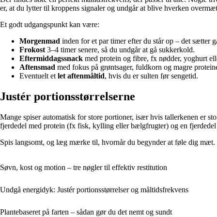
er, at du lytter til kroppens signaler og undgår at blive hverken overmæt 
Et godt udgangspunkt kan være:
Morgenmad
inden for et par timer efter du står op – det sætter
Frokost
3–4 timer senere, så du undgår at gå sukkerkold.
Eftermiddagssnack
med protein og fibre, fx nødder, yoghurt el
Aftensmad
med fokus på grøntsager, fuldkorn og magre proteine
Eventuelt et
let aftenmåltid
, hvis du er sulten før sengetid.
Justér portionsstørrelserne
Mange spiser automatisk for store portioner, især hvis tallerkenen er sto
fjerdedel med protein (fx fisk, kylling eller bælgfrugter) og en fjerdede
Spis langsomt, og læg mærke til, hvornår du begynder at føle dig mæt. 
Søvn, kost og motion – tre nøgler til effektiv restitution
Undgå energidyk: Justér portionsstørrelser og måltidsfrekvens
Plantebaseret på farten – sådan gør du det nemt og sundt