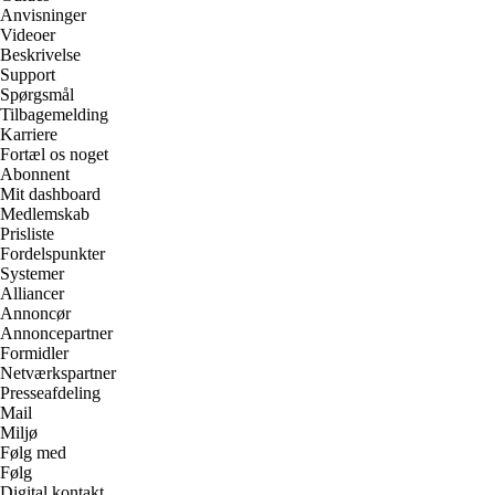
Anvisninger
Videoer
Beskrivelse
Support
Spørgsmål
Tilbagemelding
Karriere
Fortæl os noget
Abonnent
Mit dashboard
Medlemskab
Prisliste
Fordelspunkter
Systemer
Alliancer
Annoncør
Annoncepartner
Formidler
Netværkspartner
Presseafdeling
Mail
Miljø
Følg med
Følg
Digital kontakt